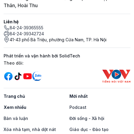
Thân, Hoài Thu
Liên hệ
84-24-39365555
84-24-39342724
41-43 phố Bà Triệu, phường Cửa Nam, TP. Hà Nội
Phát triển và vận hành bởi SolidTech
Mạng xã hội
Theo dõi:
Trang chủ
Mới nhất
Xem nhiều
Podcast
Bàn và luận
Đời sống - Xã hội
Xóa nhà tạm, nhà dột nát
Giáo dục - Đào tạo