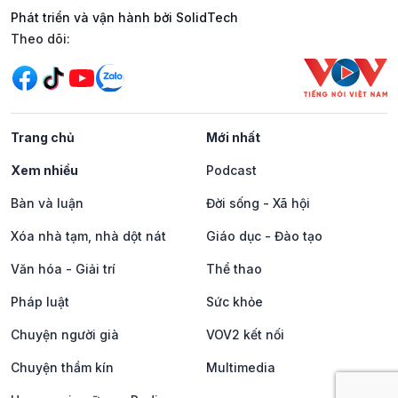
Phát triển và vận hành bởi SolidTech
Mạng xã hội
Theo dõi:
Trang chủ
Mới nhất
Xem nhiều
Podcast
Bàn và luận
Đời sống - Xã hội
Xóa nhà tạm, nhà dột nát
Giáo dục - Đào tạo
Văn hóa - Giải trí
Thể thao
Pháp luật
Sức khỏe
Chuyện người già
VOV2 kết nối
Chuyện thầm kín
Multimedia