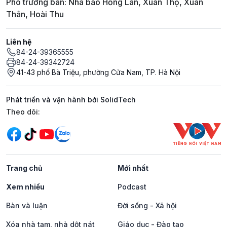
Phó trưởng ban: Nhà báo Hồng Lan, Xuân Thọ, Xuân
Thân, Hoài Thu
Liên hệ
84-24-39365555
84-24-39342724
41-43 phố Bà Triệu, phường Cửa Nam, TP. Hà Nội
Phát triển và vận hành bởi SolidTech
Mạng xã hội
Theo dõi:
Trang chủ
Mới nhất
Xem nhiều
Podcast
Bàn và luận
Đời sống - Xã hội
Xóa nhà tạm, nhà dột nát
Giáo dục - Đào tạo