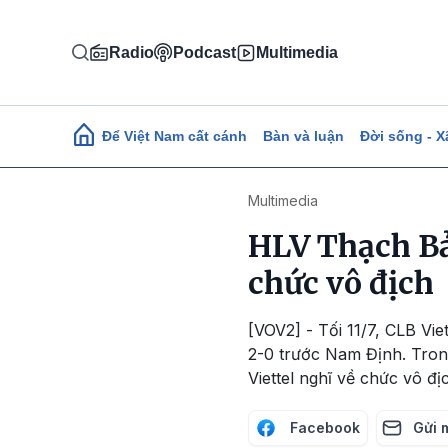
Nhảy đến nội dung
Radio
Podcast
Multimedia
Main navigation
Để Việt Nam cất cánh
Bàn và luận
Đời sống - X
Multimedia
HLV Thạch Bả
chức vô địch
[VOV2] - Tối 11/7, CLB Vi
2-0 trước Nam Định. Tro
Viettel nghĩ về chức vô đị
Facebook
Gửi 