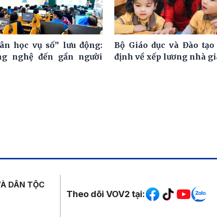
ân học vụ số” lưu động:
Bộ Giáo dục và Đào tạo
ng nghệ đến gần người
định về xếp lương nhà g
Mạng xã hội
VÀ DÂN TỘC
Theo dõi VOV2 tại: