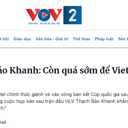
ã hội
Giáo dục
Văn hóa - Giải trí
Thể thao
Pháp luật
Sức 
o Khanh: Còn quá sớm để Viet
ettel chính thức giành vé vào vòng bán kết Cúp quốc gia sa
ng cuộc họp báo sau trận đấu HLV Thạch Bảo Khanh khẳn
ch."
mail