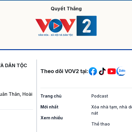
Quyết Thắng
Mạng xã hội
VÀ DÂN TỘC
Theo dõi VOV2 tại:
uân Thân, Hoài
Trang chủ
Podcast
Mới nhất
Xóa nhà tạm, nhà d
nát
Xem nhiều
Thể thao