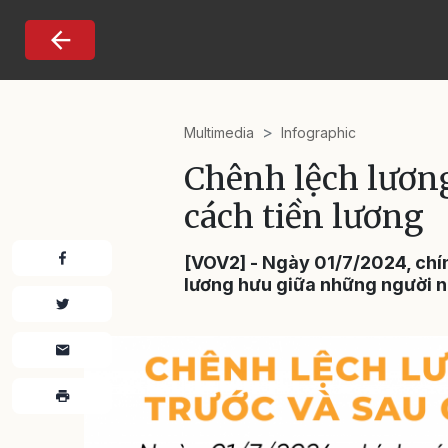
Nhảy đến nội dung
Multimedia
Infographic
Chênh lệch lương
cách tiền lương
[VOV2] - Ngày 01/7/2024, chín
lương hưu giữa những người ng