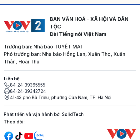
BAN VĂN HOÁ - XÃ HỘI VÀ DÂN
TỘC
Đài Tiếng nói Việt Nam
Trưởng ban: Nhà báo TUYẾT MAI
Phó trưởng ban: Nhà báo Hồng Lan, Xuân Thọ, Xuân
Thân, Hoài Thu
Liên hệ
84-24-39365555
84-24-39342724
41-43 phố Bà Triệu, phường Cửa Nam, TP. Hà Nội
Phát triển và vận hành bởi SolidTech
Mạng xã hội
Theo dõi: