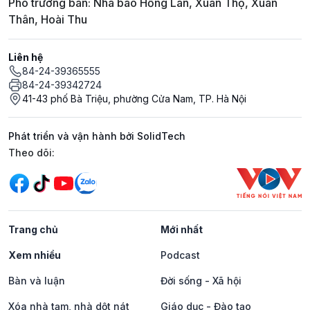
Phó trưởng ban: Nhà báo Hồng Lan, Xuân Thọ, Xuân
Thân, Hoài Thu
Liên hệ
84-24-39365555
84-24-39342724
41-43 phố Bà Triệu, phường Cửa Nam, TP. Hà Nội
Phát triển và vận hành bởi SolidTech
Mạng xã hội
Theo dõi:
Trang chủ
Mới nhất
Xem nhiều
Podcast
Bàn và luận
Đời sống - Xã hội
Xóa nhà tạm, nhà dột nát
Giáo dục - Đào tạo