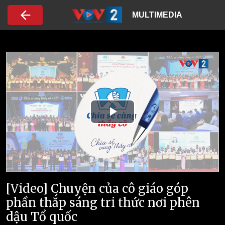
Nhảy đến nội dung
MULTIMEDIA
Play
Video
[Video] Chuyện của cô giáo góp
phần thắp sáng tri thức nơi phên
dậu Tổ quốc