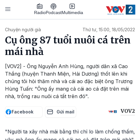
Nhảy đến nội dung
Podcast
Radio
Multimedia
Main navigation
Chuyện người già
Thứ tư, 15:00, 18/05/2022
Cụ ông 87 tuổi nuôi cá trên
mái nhà
[VOV2] - Ông Nguyễn Anh Hùng, người dân xã Cao
Thắng (huyện Thanh Miện, Hải Dương) thốt lên khi
chúng tôi hỏi thăm nhà và cái ao đặc biệt ông Trương
Hùng Tuấn: "Ông ấy mang cả cái ao cá đặt trên mái
nhà, trồng rau nuôi cá tất trên đó".
VOV2
Facebook
Gửi mail
"Người ta xây nhà mái bằng thì chỉ lo làm chống thấm,
vậy mà ông ấy mang cả cái ao cả đặt trên mái nhà",