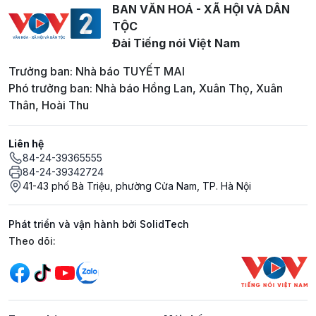
BAN VĂN HOÁ - XÃ HỘI VÀ DÂN
TỘC
Đài Tiếng nói Việt Nam
Trưởng ban: Nhà báo TUYẾT MAI
Phó trưởng ban: Nhà báo Hồng Lan, Xuân Thọ, Xuân
Thân, Hoài Thu
Liên hệ
84-24-39365555
84-24-39342724
41-43 phố Bà Triệu, phường Cửa Nam, TP. Hà Nội
Phát triển và vận hành bởi SolidTech
Mạng xã hội
Theo dõi: