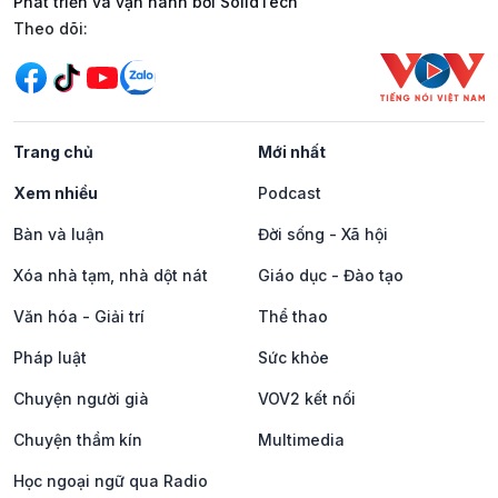
Phát triển và vận hành bởi SolidTech
Mạng xã hội
Theo dõi:
Trang chủ
Mới nhất
Xem nhiều
Podcast
Bàn và luận
Đời sống - Xã hội
Xóa nhà tạm, nhà dột nát
Giáo dục - Đào tạo
Văn hóa - Giải trí
Thể thao
Pháp luật
Sức khỏe
Chuyện người già
VOV2 kết nối
Chuyện thầm kín
Multimedia
Học ngoại ngữ qua Radio