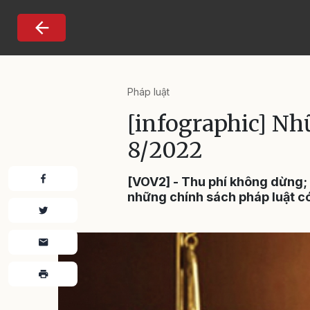
Nhảy đến nội dung
Pháp luật
[infographic] Nh
8/2022
[VOV2] - Thu phí không dừng; 
những chính sách pháp luật có