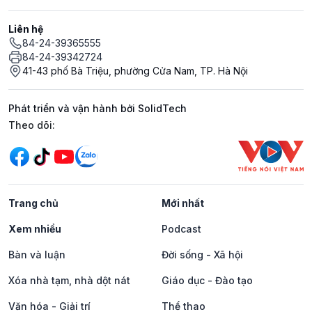
Liên hệ
84-24-39365555
84-24-39342724
41-43 phố Bà Triệu, phường Cửa Nam, TP. Hà Nội
Phát triển và vận hành bởi SolidTech
Mạng xã hội
Theo dõi:
Trang chủ
Mới nhất
Xem nhiều
Podcast
Bàn và luận
Đời sống - Xã hội
Xóa nhà tạm, nhà dột nát
Giáo dục - Đào tạo
Văn hóa - Giải trí
Thể thao