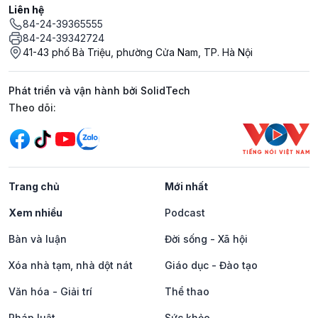
Liên hệ
84-24-39365555
84-24-39342724
41-43 phố Bà Triệu, phường Cửa Nam, TP. Hà Nội
Phát triển và vận hành bởi SolidTech
Mạng xã hội
Theo dõi:
Trang chủ
Mới nhất
Xem nhiều
Podcast
Bàn và luận
Đời sống - Xã hội
Xóa nhà tạm, nhà dột nát
Giáo dục - Đào tạo
Văn hóa - Giải trí
Thể thao
Pháp luật
Sức khỏe