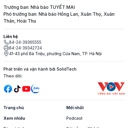
Trưởng ban: Nhà báo TUYẾT MAI
Phó trưởng ban: Nhà báo Hồng Lan, Xuân Thọ, Xuân
Thân, Hoài Thu
Liên hệ
84-24-39365555
84-24-39342724
41-43 phố Bà Triệu, phường Cửa Nam, TP. Hà Nội
Phát triển và vận hành bởi SolidTech
Mạng xã hội
Theo dõi:
Trang chủ
Mới nhất
Xem nhiều
Podcast