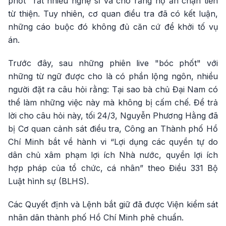
phốt" rất nhiều nghệ sĩ và cho rằng họ ăn chặn tiền
từ thiện. Tuy nhiên, cơ quan điều tra đã có kết luận,
những cáo buộc đó không đủ căn cứ để khởi tố vụ
án.
Trước đây, sau những phiên live "bóc phốt" với
những từ ngữ được cho là có phần lộng ngôn, nhiều
người đặt ra câu hỏi rằng: Tại sao bà chủ Đại Nam có
thể làm những việc này mà không bị cấm chế. Để trả
lời cho câu hỏi này, tối 24/3, Nguyễn Phương Hằng đã
bị Cơ quan cảnh sát điều tra, Công an Thành phố Hồ
Chí Minh bắt về hành vi “Lợi dụng các quyền tự do
dân chủ xâm phạm lợi ích Nhà nước, quyền lợi ích
hợp pháp của tổ chức, cá nhân” theo Điều 331 Bộ
Luật hình sự (BLHS).
Các Quyết định và Lệnh bắt giữ đã được Viện kiểm sát
nhân dân thành phố Hồ Chí Minh phê chuẩn.