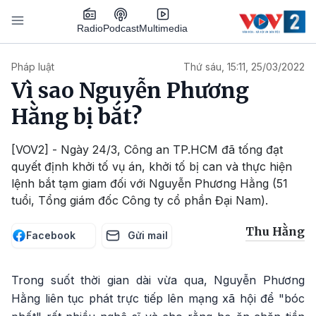
Nhảy đến nội dung
Podcast
Radio
Multimedia
Main navigation
Pháp luật
Thứ sáu, 15:11, 25/03/2022
Vì sao Nguyễn Phương
Hằng bị bắt?
[VOV2] - Ngày 24/3, Công an TP.HCM đã tống đạt
quyết định khởi tố vụ án, khởi tố bị can và thực hiện
lệnh bắt tạm giam đối với Nguyễn Phương Hằng (51
tuổi, Tổng giám đốc Công ty cổ phần Đại Nam).
Thu Hằng
Facebook
Gửi mail
Trong suốt thời gian dài vừa qua, Nguyễn Phương
Hằng liên tục phát trực tiếp lên mạng xã hội để "bóc