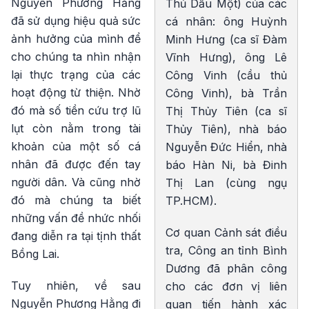
Nguyễn Phương Hằng
Thủ Dầu Một) của các
đã sử dụng hiệu quả sức
cá nhân: ông Huỳnh
ảnh hưởng của mình để
Minh Hưng (ca sĩ Đàm
cho chúng ta nhìn nhận
Vĩnh Hưng), ông Lê
lại thực trạng của các
Công Vinh (cầu thủ
hoạt động từ thiện. Nhờ
Công Vinh), bà Trần
đó mà số tiền cứu trợ lũ
Thị Thủy Tiên (ca sĩ
lụt còn nằm trong tài
Thủy Tiên), nhà báo
khoản của một số cá
Nguyễn Đức Hiển, nhà
nhân đã được đến tay
báo Hàn Ni, bà Đinh
người dân. Và cũng nhờ
Thị Lan (cùng ngụ
đó mà chúng ta biết
TP.HCM).
những vấn đề nhức nhối
Cơ quan Cảnh sát điều
đang diễn ra tại tịnh thất
tra, Công an tỉnh Bình
Bồng Lai.
Dương đã phân công
Tuy nhiên, về sau
cho các đơn vị liên
Nguyễn Phương Hằng đi
quan tiến hành xác