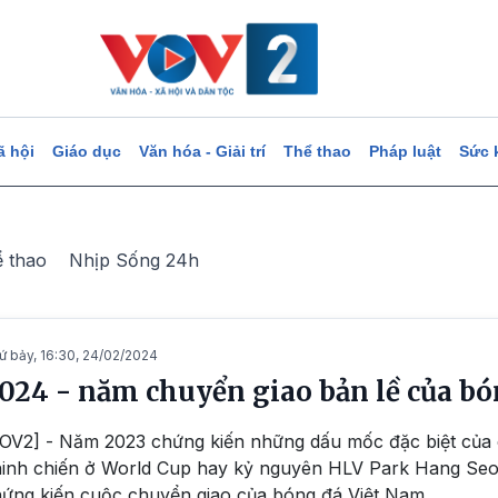
ã hội
Giáo dục
Văn hóa - Giải trí
Thể thao
Pháp luật
Sức 
ể thao
Nhịp Sống 24h
ứ bảy, 16:30, 24/02/2024
024 - năm chuyển giao bản lề của bó
OV2] - Năm 2023 chứng kiến những dấu mốc đặc biệt của
inh chiến ở World Cup hay kỷ nguyên HLV Park Hang Seo
ứng kiến cuộc chuyển giao của bóng đá Việt Nam.