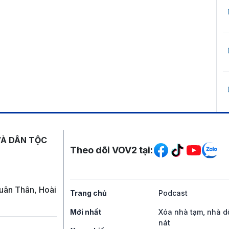
Mạng xã hội
VÀ DÂN TỘC
Theo dõi VOV2 tại:
uân Thân, Hoài
Trang chủ
Podcast
Mới nhất
Xóa nhà tạm, nhà d
nát