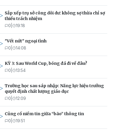
Sắp xếp trụ sở công dôi dư: không sợ thừa chỉ sợ
thiếu trách nhiệm
0
|
19:18
"Vết nứt" ngoại tình
0
|
14:08
KỲ 3: Sau World Cup, bóng đá đi về đâu?
0
|
13:54
Trường học sau sáp nhập: Năng lực hiệu trưởng
quyết định chất lượng giáo dục
0
|
12:09
Củng cố niềm tin giữa “bão” thông tin
0
|
19:51