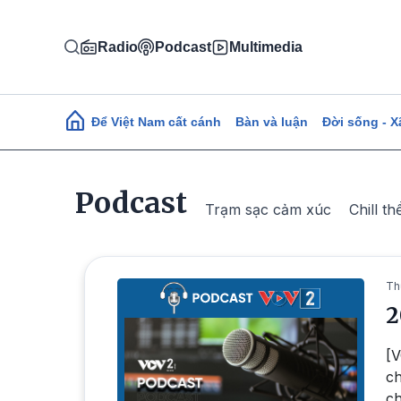
Nhảy đến nội dung
Radio
Podcast
Multimedia
Main navigation
Để Việt Nam cất cánh
Bàn và luận
Đời sống - X
Podcast
Trạm sạc cảm xúc
Chill th
Th
2
[V
ch
ch