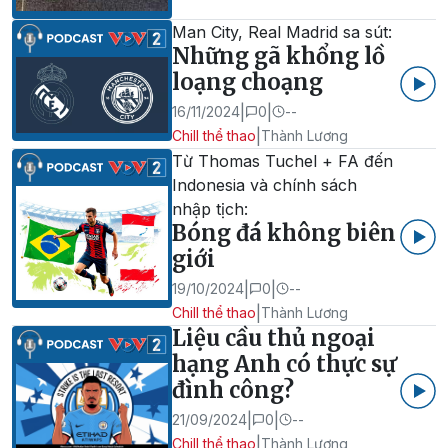
Man City, Real Madrid sa sút:
Những gã khổng lồ
loạng choạng
|
|
16/11/2024
0
--
|
Chill thể thao
Thành Lương
Từ Thomas Tuchel + FA đến
Indonesia và chính sách
nhập tịch:
Bóng đá không biên
giới
|
|
19/10/2024
0
--
|
Chill thể thao
Thành Lương
Liệu cầu thủ ngoại
hạng Anh có thực sự
đình công?
|
|
21/09/2024
0
--
|
Chill thể thao
Thành Lương