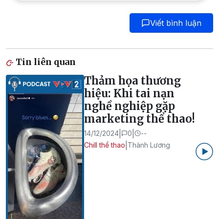
Viết bình luận
Tin liên quan
Thảm họa thương
hiệu: Khi tai nạn
nghề nghiệp gặp
marketing thể thao!
|
|
14/12/2024
0
--
|
Chill thể thao
Thành Lương