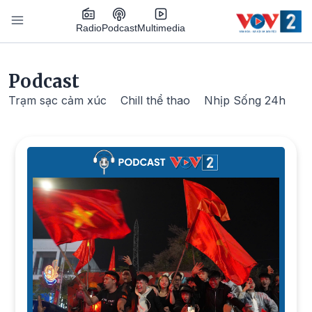
Nhảy đến nội dung
Podcast
Radio
Multimedia
Main navigation
Podcast
Trạm sạc cảm xúc
Chill thể thao
Nhịp Sống 24h