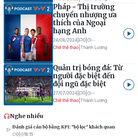
Pháp - Thị trường
chuyển nhượng ưa
thích của Ngoại
hạng Anh
|
|
24/08/2024
0
--
|
Chill thể thao
Thành Lương
Quản trị bóng đá: Từ
người đặc biệt đến
đội ngũ đặc biệt
|
|
27/07/2024
0
--
|
Chill thể thao
Thành Lương
Nghe nhiều
Đánh giá cán bộ bằng KPI: "bộ lọc" khách quan
0
|
18:15