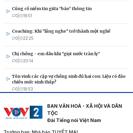
Củng cố niềm tin giữa “bão” thông tin
0
|
19:51
Coaching: Khi "lắng nghe" trở thành một nghề
0
|
22:25
Chị chồng - em dâu khi "giọt nước tràn ly"
0
|
20:14
Tôn vinh các cặp vợ chồng sinh đủ hai con: Liệu có đảo
chiều mức sinh thấp?
0
|
18:53
BAN VĂN HOÁ - XÃ HỘI VÀ DÂN
TỘC
Đài Tiếng nói Việt Nam
Trưởng ban: Nhà báo TUYẾT MAI