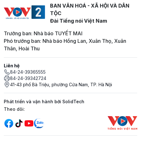
BAN VĂN HOÁ - XÃ HỘI VÀ DÂN
TỘC
Đài Tiếng nói Việt Nam
Trưởng ban: Nhà báo TUYẾT MAI
Phó trưởng ban: Nhà báo Hồng Lan, Xuân Thọ, Xuân
Thân, Hoài Thu
Liên hệ
84-24-39365555
84-24-39342724
41-43 phố Bà Triệu, phường Cửa Nam, TP. Hà Nội
Phát triển và vận hành bởi SolidTech
Mạng xã hội
Theo dõi: