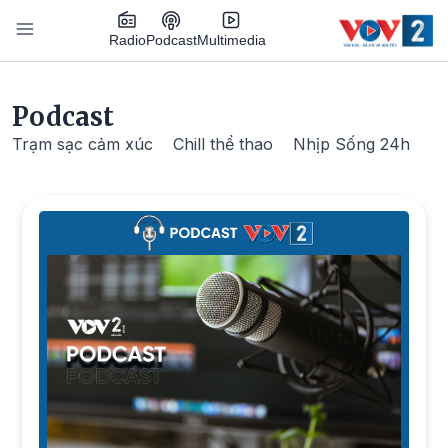
Nhảy đến nội dung
Podcast
Radio
Multimedia
Main navigation
Podcast
Trạm sạc cảm xúc
Chill thể thao
Nhịp Sống 24h