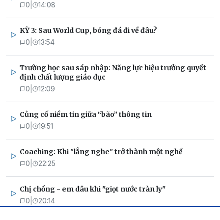
0
|
14:08
KỲ 3: Sau World Cup, bóng đá đi về đâu?
0
|
13:54
Trường học sau sáp nhập: Năng lực hiệu trưởng quyết
định chất lượng giáo dục
0
|
12:09
Củng cố niềm tin giữa “bão” thông tin
0
|
19:51
Coaching: Khi "lắng nghe" trở thành một nghề
0
|
22:25
Chị chồng - em dâu khi "giọt nước tràn ly"
0
|
20:14