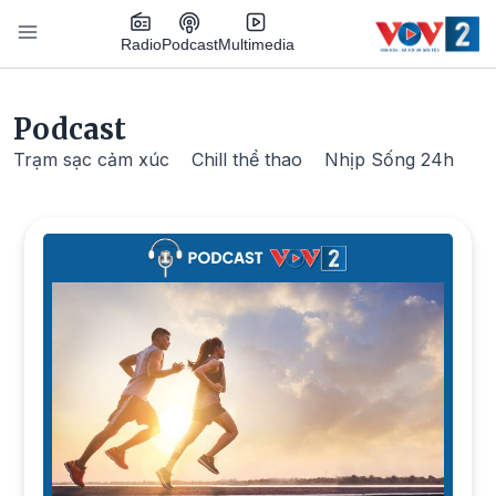
Nhảy đến nội dung
Podcast
Radio
Multimedia
Main navigation
Podcast
Trạm sạc cảm xúc
Chill thể thao
Nhịp Sống 24h