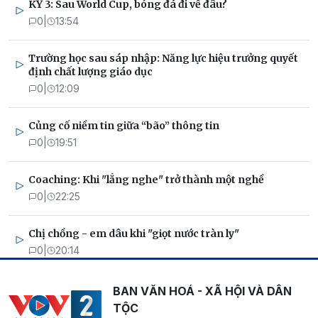
KỲ 3: Sau World Cup, bóng đá đi về đâu?
0
|
13:54
Trường học sau sáp nhập: Năng lực hiệu trưởng quyết
định chất lượng giáo dục
0
|
12:09
Củng cố niềm tin giữa “bão” thông tin
0
|
19:51
Coaching: Khi "lắng nghe" trở thành một nghề
0
|
22:25
Chị chồng - em dâu khi "giọt nước tràn ly"
0
|
20:14
BAN VĂN HOÁ - XÃ HỘI VÀ DÂN
TỘC