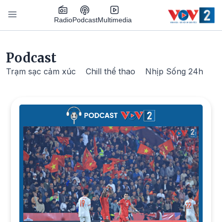
Nhảy đến nội dung
Podcast
Radio
Multimedia
Main navigation
Podcast
Trạm sạc cảm xúc
Chill thể thao
Nhịp Sống 24h