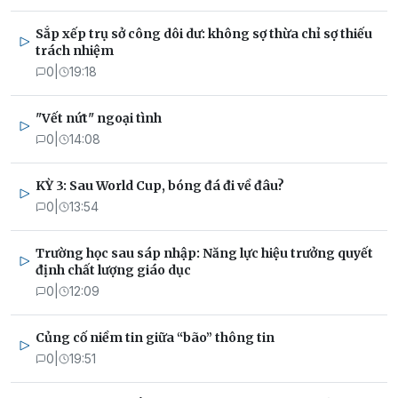
Sắp xếp trụ sở công dôi dư: không sợ thừa chỉ sợ thiếu
trách nhiệm
0
|
19:18
"Vết nứt" ngoại tình
0
|
14:08
KỲ 3: Sau World Cup, bóng đá đi về đâu?
0
|
13:54
Trường học sau sáp nhập: Năng lực hiệu trưởng quyết
định chất lượng giáo dục
0
|
12:09
Củng cố niềm tin giữa “bão” thông tin
0
|
19:51