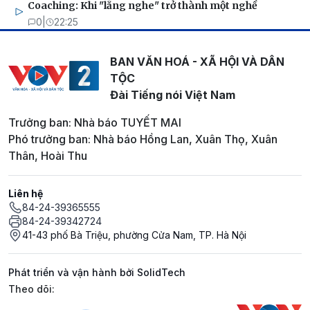
Coaching: Khi "lắng nghe" trở thành một nghề
0
|
22:25
BAN VĂN HOÁ - XÃ HỘI VÀ DÂN
TỘC
Đài Tiếng nói Việt Nam
Trưởng ban: Nhà báo TUYẾT MAI
Phó trưởng ban: Nhà báo Hồng Lan, Xuân Thọ, Xuân
Thân, Hoài Thu
Liên hệ
84-24-39365555
84-24-39342724
41-43 phố Bà Triệu, phường Cửa Nam, TP. Hà Nội
Phát triển và vận hành bởi SolidTech
Mạng xã hội
Theo dõi: