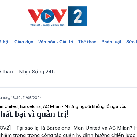
ã hội
Giáo dục
Văn hóa - Giải trí
Thể thao
Pháp luật
Sức 
ể thao
Nhịp Sống 24h
ứ bảy, 16:30, 11/05/2024
n United, Barcelona, AC Milan - Những người khổng lồ ngủ vùi:
hất bại vì quản trị!
OV2] - Tại sao lại là Barcelona, Man United và AC Milan?
hiêm trọng trong công tác quản lý, định hướng chiến lược