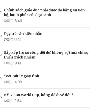
Chính sách giáo dục phải được đo bằng sự tiến
bộ, hạnh phúc của học sinh
0
|
16:46
Dạy trẻ cần kiên nhẫn
0
|
22:19
Sắp xếp trụ sở công dôi dư: không sợ thừa chỉ sợ
thiếu trách nhiệm
0
|
19:18
"Vết nứt" ngoại tình
0
|
14:08
KỲ 3: Sau World Cup, bóng đá đi về đâu?
0
|
13:54