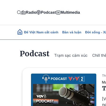
Nhảy đến nội dung
Radio
Podcast
Multimedia
Main navigation
Để Việt Nam cất cánh
Bàn và luận
Đời sống - X
Podcast
Trạm sạc cảm xúc
Chill th
Th
Ma
T
[V
ng