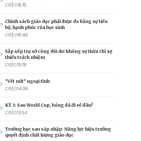
0
|
18:15
Chính sách giáo dục phải được đo bằng sự tiến
bộ, hạnh phúc của học sinh
0
|
16:46
Sắp xếp trụ sở công dôi dư: không sợ thừa chỉ sợ
thiếu trách nhiệm
0
|
19:18
"Vết nứt" ngoại tình
0
|
14:08
KỲ 3: Sau World Cup, bóng đá đi về đâu?
0
|
13:54
Trường học sau sáp nhập: Năng lực hiệu trưởng
quyết định chất lượng giáo dục