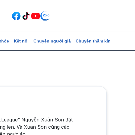
khỏe
Kết nối
Chuyện người già
Chuyện thầm kín
 V.League” Nguyễn Xuân Son đặt
vang lên. Và Xuân Son cùng các
rên ngực áo.