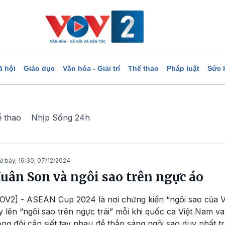
ã hội
Giáo dục
Văn hóa - Giải trí
Thể thao
Pháp luật
Sức 
ể thao
Nhịp Sống 24h
ứ bảy, 16:30, 07/12/2024
uân Son và ngôi sao trên ngực áo
OV2] - ASEAN Cup 2024 là nơi chứng kiến “ngôi sao của
y lên “ngôi sao trên ngực trái” mỗi khi quốc ca Việt Nam 
ng đội cần siết tay nhau để thắp sáng ngôi sao duy nhất t