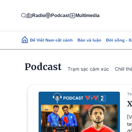
Nhảy đến nội dung
Radio
Podcast
Multimedia
Main navigation
Để Việt Nam cất cánh
Bàn và luận
Đời sống - X
Podcast
Trạm sạc cảm xúc
Chill th
Th
X
[V
ta
đồ