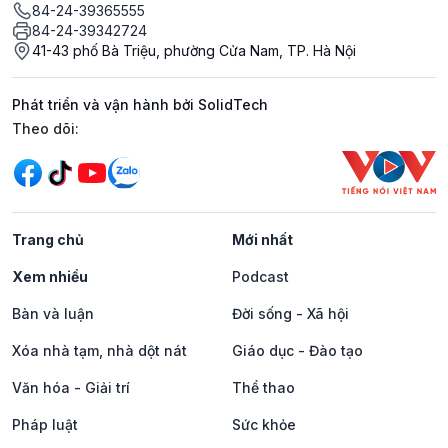
84-24-39365555
84-24-39342724
41-43 phố Bà Triệu, phường Cửa Nam, TP. Hà Nội
Phát triển và vận hành bởi SolidTech
Mạng xã hội
Theo dõi:
Trang chủ
Mới nhất
Xem nhiều
Podcast
Bàn và luận
Đời sống - Xã hội
Xóa nhà tạm, nhà dột nát
Giáo dục - Đào tạo
Văn hóa - Giải trí
Thể thao
Pháp luật
Sức khỏe