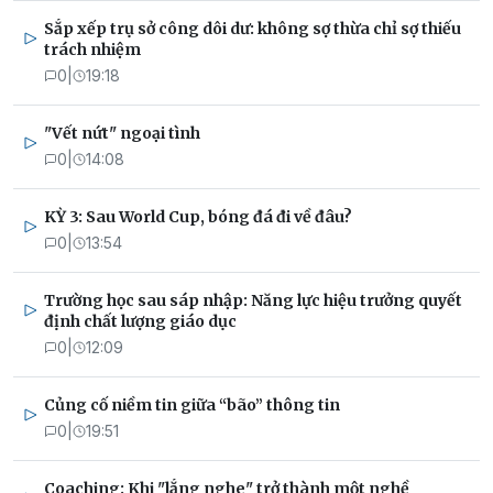
Sắp xếp trụ sở công dôi dư: không sợ thừa chỉ sợ thiếu
trách nhiệm
0
|
19:18
"Vết nứt" ngoại tình
0
|
14:08
KỲ 3: Sau World Cup, bóng đá đi về đâu?
0
|
13:54
Trường học sau sáp nhập: Năng lực hiệu trưởng quyết
định chất lượng giáo dục
0
|
12:09
Củng cố niềm tin giữa “bão” thông tin
0
|
19:51
Coaching: Khi "lắng nghe" trở thành một nghề