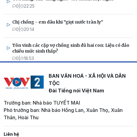
0
|
22:25
Chị chồng - em dâu khi "giọt nước tràn ly"
0
|
20:14
Tôn vinh các cặp vợ chồng sinh đủ hai con: Liệu có đảo
chiều mức sinh thấp?
0
|
18:53
BAN VĂN HOÁ - XÃ HỘI VÀ DÂN
TỘC
Đài Tiếng nói Việt Nam
Trưởng ban: Nhà báo TUYẾT MAI
Phó trưởng ban: Nhà báo Hồng Lan, Xuân Thọ, Xuân
Thân, Hoài Thu
Liên hệ