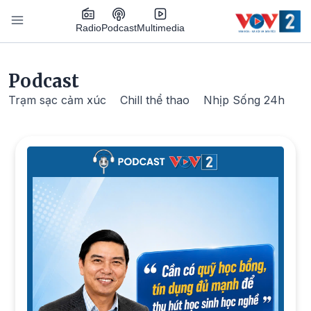
Nhảy đến nội dung
Podcast
Radio
Multimedia
Main navigation
Podcast
Trạm sạc cảm xúc
Chill thể thao
Nhịp Sống 24h