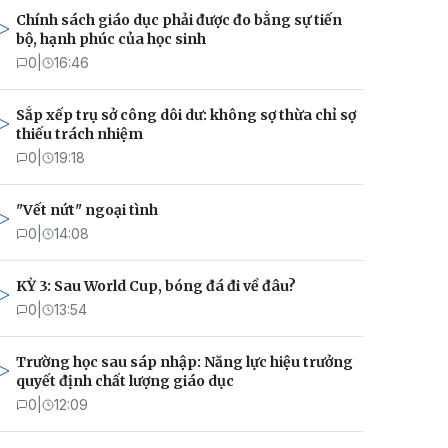
Chính sách giáo dục phải được đo bằng sự tiến
bộ, hạnh phúc của học sinh
0
|
16:46
Sắp xếp trụ sở công dôi dư: không sợ thừa chỉ sợ
thiếu trách nhiệm
0
|
19:18
"Vết nứt" ngoại tình
0
|
14:08
KỲ 3: Sau World Cup, bóng đá đi về đâu?
0
|
13:54
Trường học sau sáp nhập: Năng lực hiệu trưởng
quyết định chất lượng giáo dục
0
|
12:09