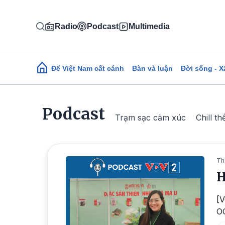
Nhảy đến nội dung
Radio
Podcast
Multimedia
Main navigation
Để Việt Nam cất cánh
Bàn và luận
Đời sống - X
Podcast
Trạm sạc cảm xúc
Chill th
Th
H
[V
OC