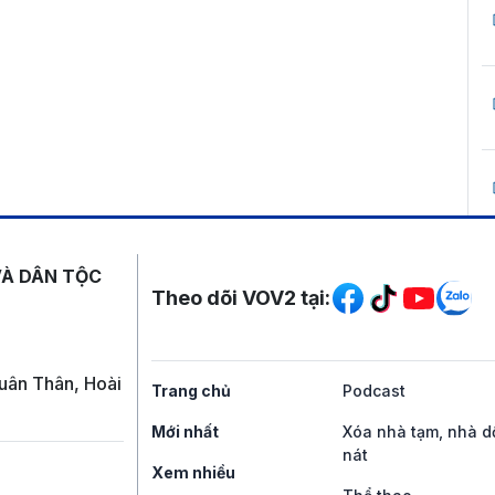
Mạng xã hội
VÀ DÂN TỘC
Theo dõi VOV2 tại:
uân Thân, Hoài
Trang chủ
Podcast
Mới nhất
Xóa nhà tạm, nhà d
nát
Xem nhiều