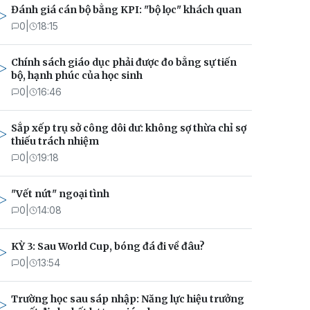
Đánh giá cán bộ bằng KPI: "bộ lọc" khách quan
0
|
18:15
Chính sách giáo dục phải được đo bằng sự tiến
bộ, hạnh phúc của học sinh
0
|
16:46
Sắp xếp trụ sở công dôi dư: không sợ thừa chỉ sợ
thiếu trách nhiệm
0
|
19:18
"Vết nứt" ngoại tình
0
|
14:08
KỲ 3: Sau World Cup, bóng đá đi về đâu?
0
|
13:54
Trường học sau sáp nhập: Năng lực hiệu trưởng