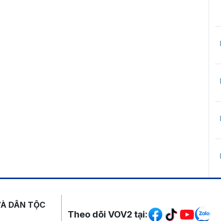
Mạng xã hội
VÀ DÂN TỘC
Theo dõi VOV2 tại: