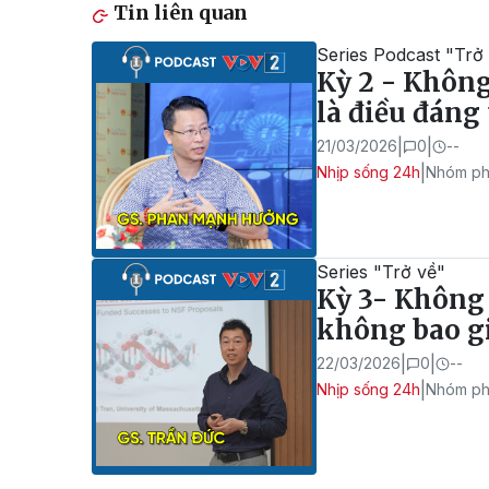
Tin liên quan
Series Podcast "Trở
Kỳ 2 - Không 
là điều đáng 
|
|
21/03/2026
0
--
|
Nhịp sống 24h
Nhóm ph
Series "Trở về"
Kỳ 3- Không 
không bao gi
|
|
22/03/2026
0
--
|
Nhịp sống 24h
Nhóm ph