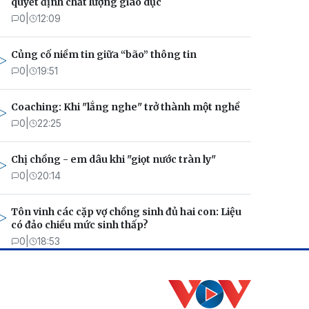
quyết định chất lượng giáo dục
0
|
12:09
Củng cố niềm tin giữa “bão” thông tin
0
|
19:51
Coaching: Khi "lắng nghe" trở thành một nghề
0
|
22:25
Chị chồng - em dâu khi "giọt nước tràn ly"
0
|
20:14
Tôn vinh các cặp vợ chồng sinh đủ hai con: Liệu
có đảo chiều mức sinh thấp?
0
|
18:53