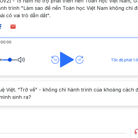
OV2] - 15 năm hỗ trợ phát triển nền Toán học Việt Nam,
nh trình "Làm sao để nền Toán học Việt Nam không chỉ đư
ải có vai trò dẫn dắt".
:00:00
uệ Việt. “Trở về” - không chỉ hành trình của khoảng cách địa
 mình sinh ra?