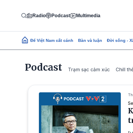
Nhảy đến nội dung
Radio
Podcast
Multimedia
Main navigation
Để Việt Nam cất cánh
Bàn và luận
Đời sống - X
Podcast
Trạm sạc cảm xúc
Chill th
Th
Se
K
t