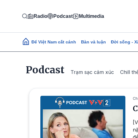
Nhảy đến nội dung
Radio
Podcast
Multimedia
Main navigation
Để Việt Nam cất cánh
Bàn và luận
Đời sống - X
Podcast
Trạm sạc cảm xúc
Chill th
Ch
C
[V
nă
đê