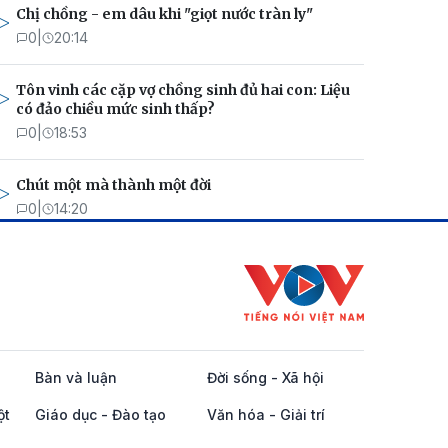
Chị chồng - em dâu khi "giọt nước tràn ly"
0
|
20:14
Tôn vinh các cặp vợ chồng sinh đủ hai con: Liệu
có đảo chiều mức sinh thấp?
0
|
18:53
Chút một mà thành một đời
0
|
14:20
Bàn và luận
Đời sống - Xã hội
ột
Giáo dục - Đào tạo
Văn hóa - Giải trí