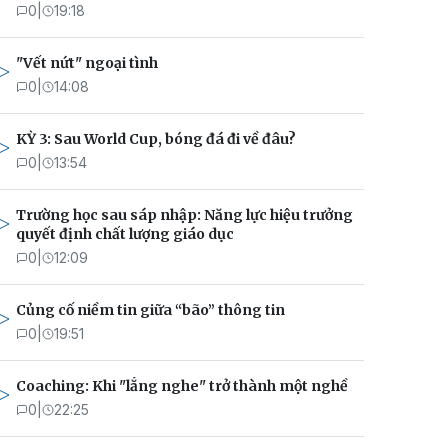
0
|
19:18
"Vết nứt" ngoại tình
0
|
14:08
KỲ 3: Sau World Cup, bóng đá đi về đâu?
0
|
13:54
Trường học sau sáp nhập: Năng lực hiệu trưởng
quyết định chất lượng giáo dục
0
|
12:09
Củng cố niềm tin giữa “bão” thông tin
0
|
19:51
Coaching: Khi "lắng nghe" trở thành một nghề
0
|
22:25