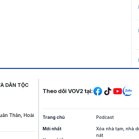
Mạng xã hội
VÀ DÂN TỘC
Theo dõi VOV2 tại:
uân Thân, Hoài
Trang chủ
Podcast
Mới nhất
Xóa nhà tạm, nhà d
nát