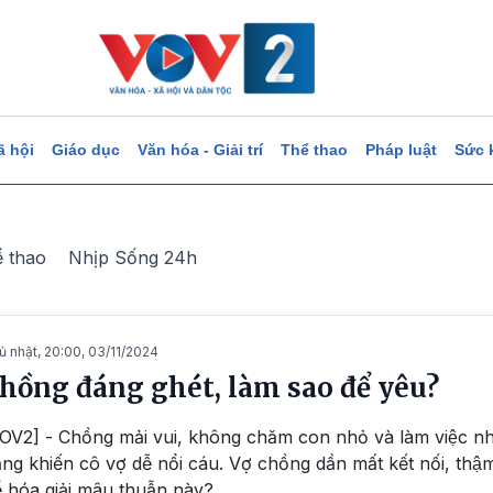
ã hội
Giáo dục
Văn hóa - Giải trí
Thể thao
Pháp luật
Sức 
ể thao
Nhịp Sống 24h
ủ nhật, 20:00, 03/11/2024
hồng đáng ghét, làm sao để yêu?
OV2] - Chồng mải vui, không chăm con nhỏ và làm việc nhà,
̣ng khiến cô vợ dễ nổi cáu. Vợ chồng dần mất kết nối, thậ
̉ hóa giải mâu thuẫn này?