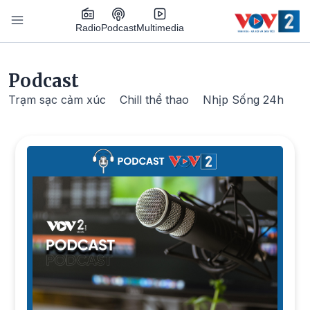
Nhảy đến nội dung
Podcast
Radio
Multimedia
Main navigation
Podcast
Trạm sạc cảm xúc
Chill thể thao
Nhịp Sống 24h