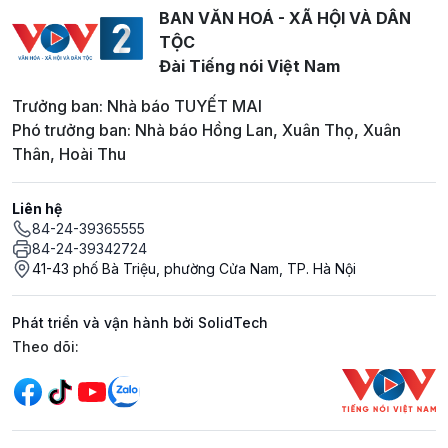
BAN VĂN HOÁ - XÃ HỘI VÀ DÂN
TỘC
Đài Tiếng nói Việt Nam
Trưởng ban: Nhà báo TUYẾT MAI
Phó trưởng ban: Nhà báo Hồng Lan, Xuân Thọ, Xuân
Thân, Hoài Thu
Liên hệ
84-24-39365555
84-24-39342724
41-43 phố Bà Triệu, phường Cửa Nam, TP. Hà Nội
Phát triển và vận hành bởi SolidTech
Mạng xã hội
Theo dõi: