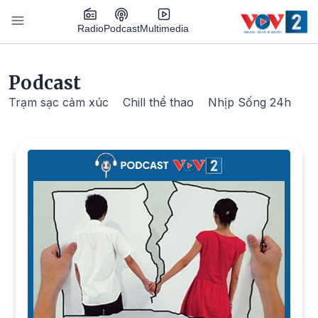
Nhảy đến nội dung
Podcast
Radio
Multimedia
Main navigation
Podcast
Trạm sạc cảm xúc
Chill thể thao
Nhịp Sống 24h