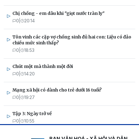
Chị chồng - em dâu khi "giọt nước tràn ly"
0
|
20:14
Tôn vinh các cặp vợ chồng sinh đủ hai con: Liệu có đảo
chiều mức sinh thấp?
0
|
18:53
Chút một mà thành một đời
0
|
14:20
Mạng xã hội có dành cho trẻ dưới 16 tuổi?
0
|
19:27
Tập 3: Ngày trở về
0
|
10:55
BAN VĂN HOÁ - XÃ HỘI VÀ DÂN