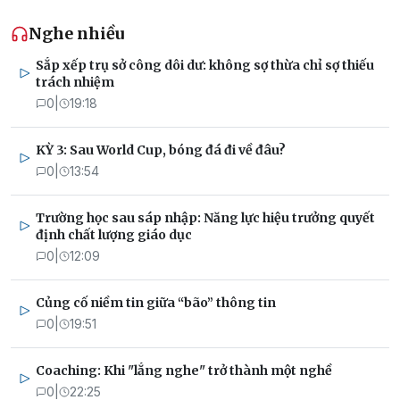
Nghe nhiều
Sắp xếp trụ sở công dôi dư: không sợ thừa chỉ sợ thiếu
trách nhiệm
0
|
19:18
KỲ 3: Sau World Cup, bóng đá đi về đâu?
0
|
13:54
Trường học sau sáp nhập: Năng lực hiệu trưởng quyết
định chất lượng giáo dục
0
|
12:09
Củng cố niềm tin giữa “bão” thông tin
0
|
19:51
Coaching: Khi "lắng nghe" trở thành một nghề
0
|
22:25