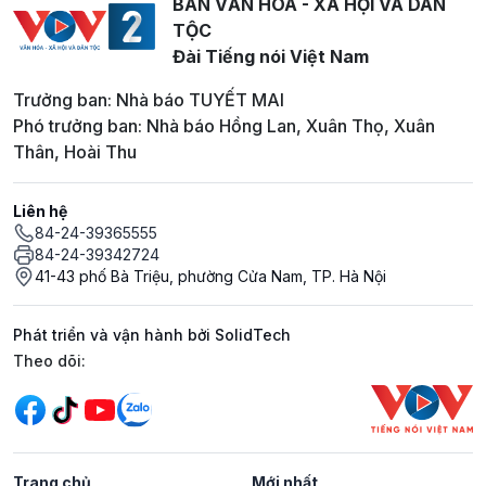
BAN VĂN HOÁ - XÃ HỘI VÀ DÂN
TỘC
Đài Tiếng nói Việt Nam
Trưởng ban: Nhà báo TUYẾT MAI
Phó trưởng ban: Nhà báo Hồng Lan, Xuân Thọ, Xuân
Thân, Hoài Thu
Liên hệ
84-24-39365555
84-24-39342724
41-43 phố Bà Triệu, phường Cửa Nam, TP. Hà Nội
Phát triển và vận hành bởi SolidTech
Mạng xã hội
Theo dõi:
Trang chủ
Mới nhất