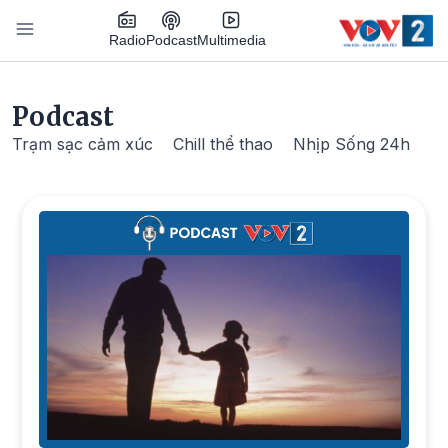
Nhảy đến nội dung
Podcast
Radio
Multimedia
Main navigation
Podcast
Trạm sạc cảm xúc
Chill thể thao
Nhịp Sống 24h