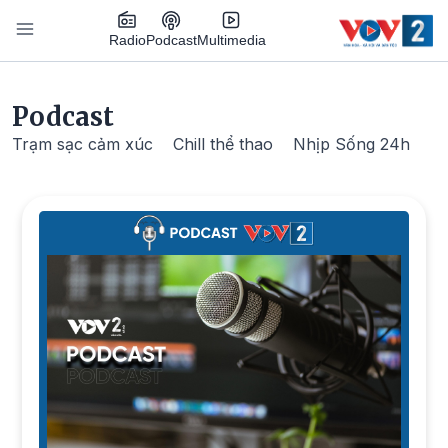
Nhảy đến nội dung
Podcast
Radio
Multimedia
Main navigation
Podcast
Trạm sạc cảm xúc
Chill thể thao
Nhịp Sống 24h