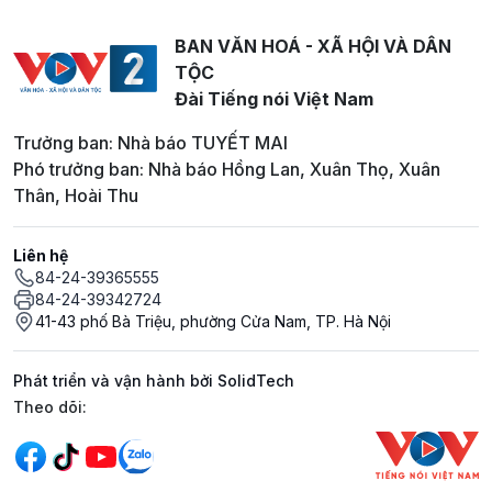
BAN VĂN HOÁ - XÃ HỘI VÀ DÂN
TỘC
Đài Tiếng nói Việt Nam
Trưởng ban: Nhà báo TUYẾT MAI
Phó trưởng ban: Nhà báo Hồng Lan, Xuân Thọ, Xuân
Thân, Hoài Thu
Liên hệ
84-24-39365555
84-24-39342724
41-43 phố Bà Triệu, phường Cửa Nam, TP. Hà Nội
Phát triển và vận hành bởi SolidTech
Mạng xã hội
Theo dõi: