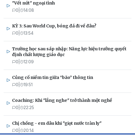
"Vết nứt" ngoại tình
0
|
14:08
KỲ 3: Sau World Cup, bóng đá đi về đâu?
0
|
13:54
Trường học sau sáp nhập: Năng lực hiệu trưởng quyết
định chất lượng giáo dục
0
|
12:09
Củng cố niềm tin giữa “bão” thông tin
0
|
19:51
Coaching: Khi "lắng nghe" trở thành một nghề
0
|
22:25
Chị chồng - em dâu khi "giọt nước tràn ly"
0
|
20:14