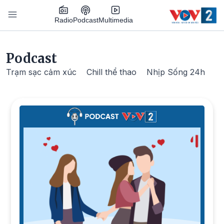
Nhảy đến nội dung
Podcast
Radio
Multimedia
Main navigation
Podcast
Trạm sạc cảm xúc
Chill thể thao
Nhịp Sống 24h