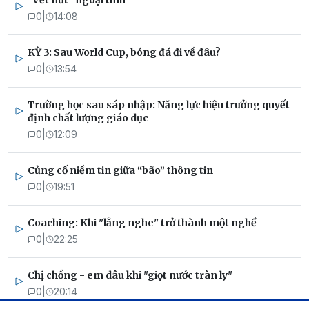
"Vết nứt" ngoại tình
0
|
14:08
KỲ 3: Sau World Cup, bóng đá đi về đâu?
0
|
13:54
Trường học sau sáp nhập: Năng lực hiệu trưởng quyết
định chất lượng giáo dục
0
|
12:09
Củng cố niềm tin giữa “bão” thông tin
0
|
19:51
Coaching: Khi "lắng nghe" trở thành một nghề
0
|
22:25
Chị chồng - em dâu khi "giọt nước tràn ly"
0
|
20:14