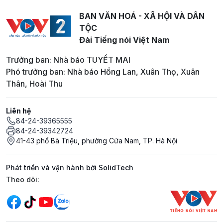
BAN VĂN HOÁ - XÃ HỘI VÀ DÂN
TỘC
Đài Tiếng nói Việt Nam
Trưởng ban: Nhà báo TUYẾT MAI
Phó trưởng ban: Nhà báo Hồng Lan, Xuân Thọ, Xuân
Thân, Hoài Thu
Liên hệ
84-24-39365555
84-24-39342724
41-43 phố Bà Triệu, phường Cửa Nam, TP. Hà Nội
Phát triển và vận hành bởi SolidTech
Mạng xã hội
Theo dõi: