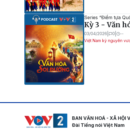
Series “Điểm tựa Quố
Kỳ 3 - Văn h
|
|
03/04/2026
0
--
Việt Nam kỷ nguyên vư
BAN VĂN HOÁ - XÃ HỘI 
Đài Tiếng nói Việt Nam