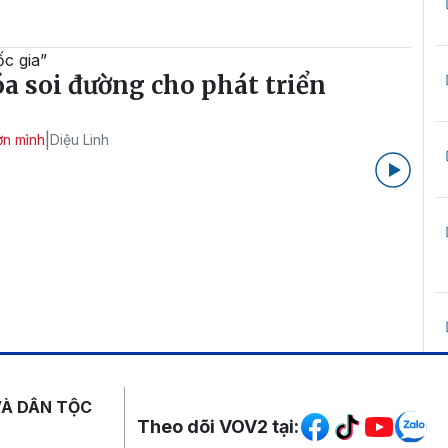
c gia”
óa soi đường cho phát triển
|
ơn mình
Diệu Linh
Mạng xã hội
VÀ DÂN TỘC
Theo dõi VOV2 tại: