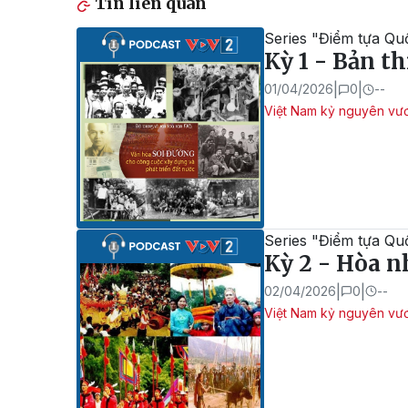
Tin liên quan
Series "Điểm tựa Qu
Kỳ 1 - Bản th
|
|
01/04/2026
0
--
Việt Nam kỷ nguyên vư
Series "Điểm tựa Qu
Kỳ 2 - Hòa n
|
|
02/04/2026
0
--
Việt Nam kỷ nguyên vư