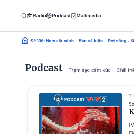
Nhảy đến nội dung
Radio
Podcast
Multimedia
Main navigation
Để Việt Nam cất cánh
Bàn và luận
Đời sống - X
Podcast
Trạm sạc cảm xúc
Chill th
Th
Se
K
[V
mà