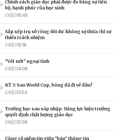
Chính sách giáo dục phải được đo bằng sự tiến
bộ, hạnh phúc của học sinh
0
|
16:46
Sắp xếp trụ sở công dôi dư: không sợ thừa chỉ sợ
thiếu trách nhiệm
0
|
19:18
"Vết nứt" ngoại tình
0
|
14:08
KỲ 3: Sau World Cup, bóng đá đi về đâu?
0
|
13:54
Trường học sau sáp nhập: Năng lực hiệu trưởng
quyết định chất lượng giáo dục
0
|
12:09
Củng cố niềm tin giữa “bão” thông tin