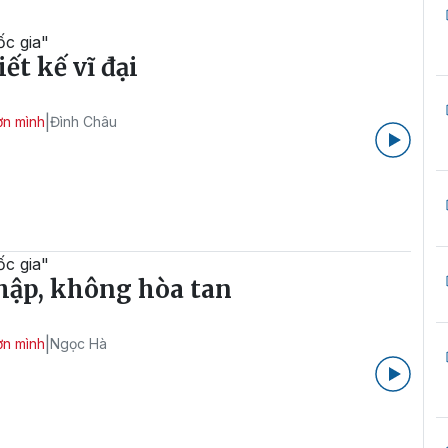
ốc gia"
iết kế vĩ đại
|
ơn mình
Đình Châu
ốc gia"
hập, không hòa tan
|
ơn mình
Ngọc Hà