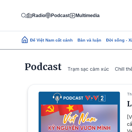
Nhảy đến nội dung
Radio
Podcast
Multimedia
Main navigation
Để Việt Nam cất cánh
Bàn và luận
Đời sống - X
Podcast
Trạm sạc cảm xúc
Chill th
Th
L
[V
cầ
Vi