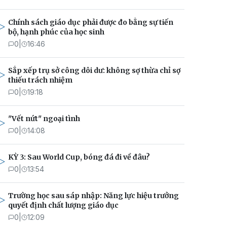
Chính sách giáo dục phải được đo bằng sự tiến
bộ, hạnh phúc của học sinh
0
|
16:46
Sắp xếp trụ sở công dôi dư: không sợ thừa chỉ sợ
thiếu trách nhiệm
0
|
19:18
"Vết nứt" ngoại tình
0
|
14:08
KỲ 3: Sau World Cup, bóng đá đi về đâu?
0
|
13:54
Trường học sau sáp nhập: Năng lực hiệu trưởng
quyết định chất lượng giáo dục
0
|
12:09