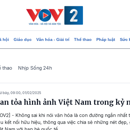
ã hội
Giáo dục
Văn hóa - Giải trí
Thể thao
Pháp luật
Sức 
ể thao
Nhịp Sống 24h
ứ bảy, 09:00, 01/02/2025
an tỏa hình ảnh Việt Nam trong kỷ
OV2] - Không sai khi nói văn hóa là con đường ngắn nhất từ 
u kết nối hữu hiệu, thông qua việc chia sẻ những nét đẹp, g
ệt Nam với bạn bè quốc tế.