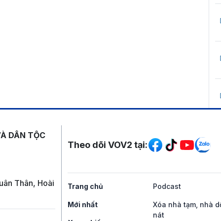
Mạng xã hội
VÀ DÂN TỘC
Theo dõi VOV2 tại:
uân Thân, Hoài
Trang chủ
Podcast
Mới nhất
Xóa nhà tạm, nhà d
nát