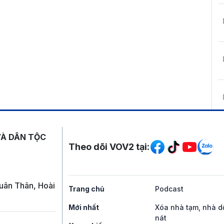
Mạng xã hội
VÀ DÂN TỘC
Theo dõi VOV2 tại:
uân Thân, Hoài
Trang chủ
Podcast
Mới nhất
Xóa nhà tạm, nhà d
nát