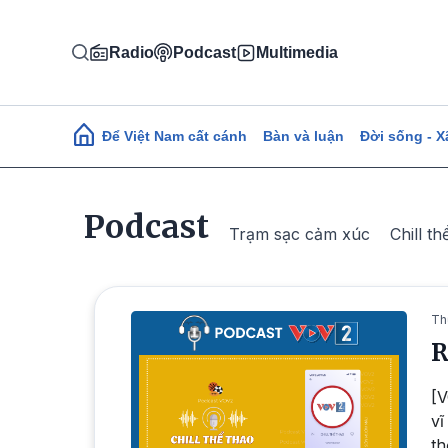
Nhảy đến nội dung
Radio
Podcast
Multimedia
Main navigation
Để Việt Nam cất cánh
Bàn và luận
Đời sống - X
Podcast
Trạm sạc cảm xúc
Chill th
Th
R
[V
vĩ
th