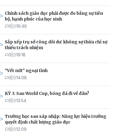
Chính sách giáo dục phải được đo bằng sự tiến
bộ, hạnh phúc của học sinh
0
|
16:46
Sắp xếp trụ sở công dôi dư: không sợ thừa chỉ sợ
thiếu trách nhiệm
0
|
19:18
"Vết nứt" ngoại tình
0
|
14:08
KỲ 3: Sau World Cup, bóng đá đi về đâu?
0
|
13:54
Trường học sau sáp nhập: Năng lực hiệu trưởng
quyết định chất lượng giáo dục
0
|
12:09