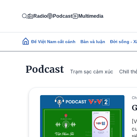
Nhảy đến nội dung
Radio
Podcast
Multimedia
Main navigation
Để Việt Nam cất cánh
Bàn và luận
Đời sống - X
Podcast
Trạm sạc cảm xúc
Chill th
Ch
G
[V
cu
si