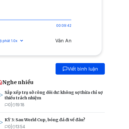
00:09:42
Vân An
Viết bình luận
Nghe nhiều
Sắp xếp trụ sở công dôi dư: không sợ thừa chỉ sợ
thiếu trách nhiệm
0
|
19:18
KỲ 3: Sau World Cup, bóng đá đi về đâu?
0
|
13:54