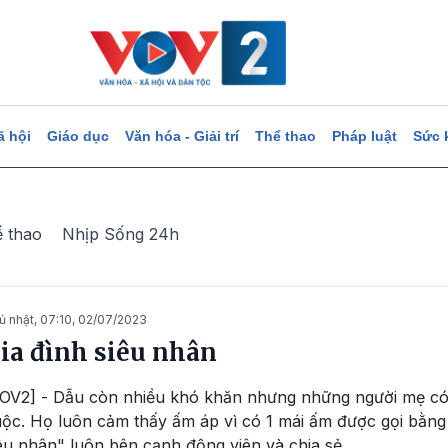
ã hội
Giáo dục
Văn hóa - Giải trí
Thể thao
Pháp luật
Sức 
ể thao
Nhịp Sống 24h
ủ nhật, 07:10, 02/07/2023
ia đình siêu nhân
OV2] - Dẫu còn nhiều khó khăn nhưng những người mẹ có
ộc. Họ luôn cảm thấy ấm áp vì có 1 mái ấm được gọi bằng 
êu nhân" luôn bên cạnh động viên và chia sẻ.