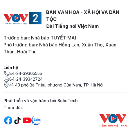
BAN VĂN HOÁ - XÃ HỘI VÀ DÂN
TỘC
Đài Tiếng nói Việt Nam
Trưởng ban: Nhà báo TUYẾT MAI
Phó trưởng ban: Nhà báo Hồng Lan, Xuân Thọ, Xuân
Thân, Hoài Thu
Liên hệ
84-24-39365555
84-24-39342724
41-43 phố Bà Triệu, phường Cửa Nam, TP. Hà Nội
Phát triển và vận hành bởi SolidTech
Mạng xã hội
Theo dõi: