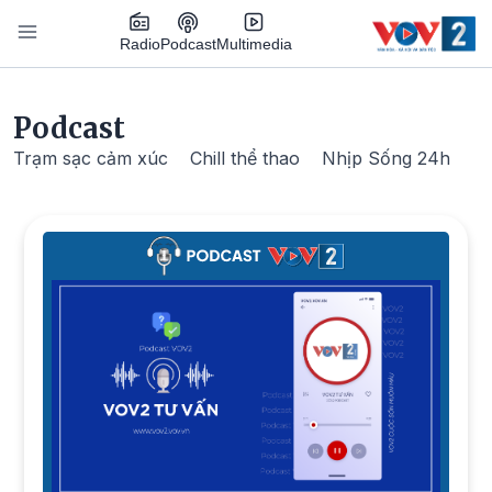
Nhảy đến nội dung
Podcast
Radio
Multimedia
Main navigation
Podcast
Trạm sạc cảm xúc
Chill thể thao
Nhịp Sống 24h