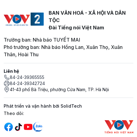
BAN VĂN HOÁ - XÃ HỘI VÀ DÂN
TỘC
Đài Tiếng nói Việt Nam
Trưởng ban: Nhà báo TUYẾT MAI
Phó trưởng ban: Nhà báo Hồng Lan, Xuân Thọ, Xuân
Thân, Hoài Thu
Liên hệ
84-24-39365555
84-24-39342724
41-43 phố Bà Triệu, phường Cửa Nam, TP. Hà Nội
Phát triển và vận hành bởi SolidTech
Mạng xã hội
Theo dõi: