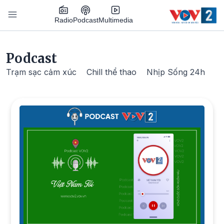
Nhảy đến nội dung
Podcast
Radio
Multimedia
Main navigation
Podcast
Trạm sạc cảm xúc
Chill thể thao
Nhịp Sống 24h