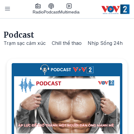
Nhảy đến nội dung
Podcast
Radio
Multimedia
Main navigation
Podcast
Trạm sạc cảm xúc
Chill thể thao
Nhịp Sống 24h