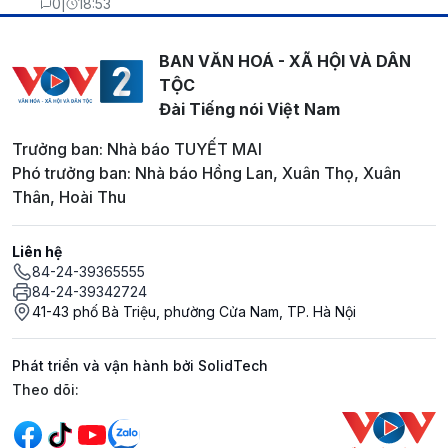
0
|
18:53
BAN VĂN HOÁ - XÃ HỘI VÀ DÂN
TỘC
Đài Tiếng nói Việt Nam
Trưởng ban: Nhà báo TUYẾT MAI
Phó trưởng ban: Nhà báo Hồng Lan, Xuân Thọ, Xuân
Thân, Hoài Thu
Liên hệ
84-24-39365555
84-24-39342724
41-43 phố Bà Triệu, phường Cửa Nam, TP. Hà Nội
Phát triển và vận hành bởi SolidTech
Mạng xã hội
Theo dõi: