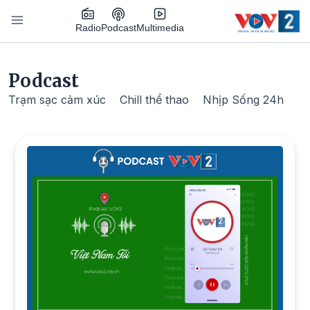
Nhảy đến nội dung
Podcast
Radio
Multimedia
Main navigation
Podcast
Trạm sạc cảm xúc
Chill thể thao
Nhịp Sống 24h