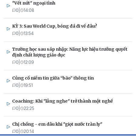
"Vết nứt" ngoại tình
0
|
14:08
KỲ 3: Sau World Cup, bóng đá đi về đâu?
0
|
13:54
Trường học sau sáp nhập: Năng lực hiệu trưởng quyết
định chất lượng giáo dục
0
|
12:09
Củng cố niềm tin giữa “bão” thông tin
0
|
19:51
Coaching: Khi "lắng nghe" trở thành một nghề
0
|
22:25
Chị chồng - em dâu khi "giọt nước tràn ly"
0
|
20:14