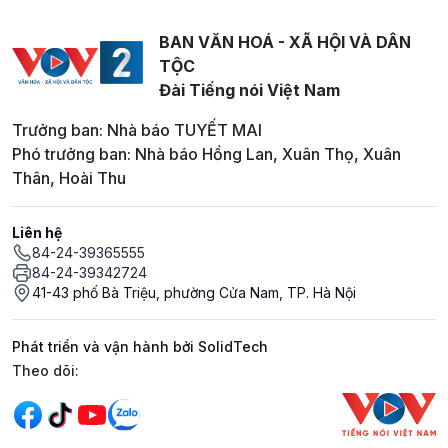
BAN VĂN HOÁ - XÃ HỘI VÀ DÂN
TỘC
Đài Tiếng nói Việt Nam
Trưởng ban: Nhà báo TUYẾT MAI
Phó trưởng ban: Nhà báo Hồng Lan, Xuân Thọ, Xuân
Thân, Hoài Thu
Liên hệ
84-24-39365555
84-24-39342724
41-43 phố Bà Triệu, phường Cửa Nam, TP. Hà Nội
Phát triển và vận hành bởi SolidTech
Mạng xã hội
Theo dõi: