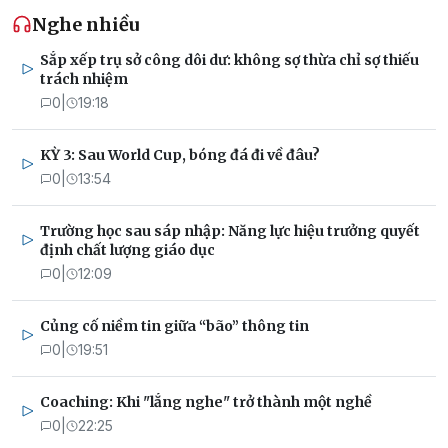
Nghe nhiều
Sắp xếp trụ sở công dôi dư: không sợ thừa chỉ sợ thiếu
trách nhiệm
0
|
19:18
KỲ 3: Sau World Cup, bóng đá đi về đâu?
0
|
13:54
Trường học sau sáp nhập: Năng lực hiệu trưởng quyết
định chất lượng giáo dục
0
|
12:09
Củng cố niềm tin giữa “bão” thông tin
0
|
19:51
Coaching: Khi "lắng nghe" trở thành một nghề
0
|
22:25