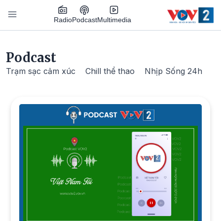
Nhảy đến nội dung
Podcast
Radio
Multimedia
Main navigation
Podcast
Trạm sạc cảm xúc
Chill thể thao
Nhịp Sống 24h