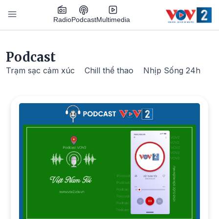
Nhảy đến nội dung
Podcast
Radio
Multimedia
Main navigation
Podcast
Trạm sạc cảm xúc
Chill thể thao
Nhịp Sống 24h