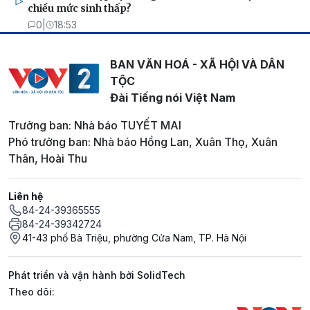
chiều mức sinh thấp?
0
|
18:53
BAN VĂN HOÁ - XÃ HỘI VÀ DÂN
TỘC
Đài Tiếng nói Việt Nam
Trưởng ban: Nhà báo TUYẾT MAI
Phó trưởng ban: Nhà báo Hồng Lan, Xuân Thọ, Xuân
Thân, Hoài Thu
Liên hệ
84-24-39365555
84-24-39342724
41-43 phố Bà Triệu, phường Cửa Nam, TP. Hà Nội
Phát triển và vận hành bởi SolidTech
Mạng xã hội
Theo dõi: