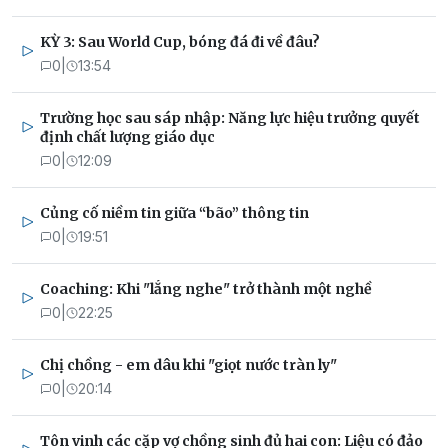
KỲ 3: Sau World Cup, bóng đá đi về đâu?
0
|
13:54
Trường học sau sáp nhập: Năng lực hiệu trưởng quyết
định chất lượng giáo dục
0
|
12:09
Củng cố niềm tin giữa “bão” thông tin
0
|
19:51
Coaching: Khi "lắng nghe" trở thành một nghề
0
|
22:25
Chị chồng - em dâu khi "giọt nước tràn ly"
0
|
20:14
Tôn vinh các cặp vợ chồng sinh đủ hai con: Liệu có đảo