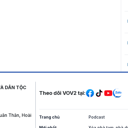
Mạng xã hội
VÀ DÂN TỘC
Theo dõi VOV2 tại:
uân Thân, Hoài
Trang chủ
Podcast
Mới nhất
Xóa nhà tạm, nhà d