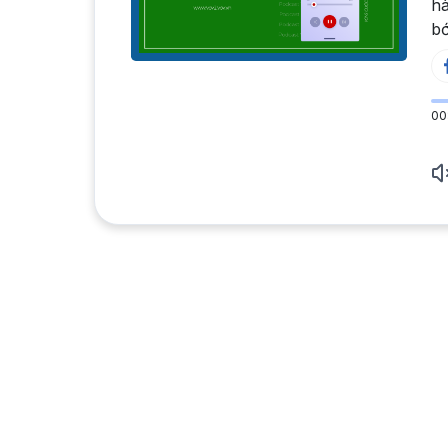
hà
bớ
00