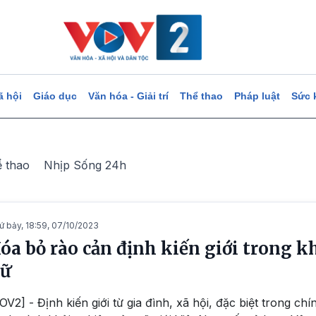
ã hội
Giáo dục
Văn hóa - Giải trí
Thể thao
Pháp luật
Sức 
ể thao
Nhịp Sống 24h
ứ bảy, 18:59, 07/10/2023
óa bỏ rào cản định kiến giới trong k
ữ
OV2] - Định kiến giới từ gia đình, xã hội, đặc biệt trong c