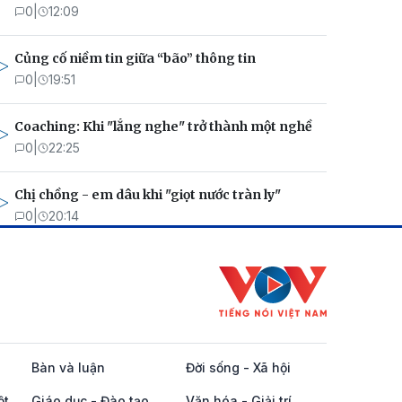
0
|
12:09
Củng cố niềm tin giữa “bão” thông tin
0
|
19:51
Coaching: Khi "lắng nghe" trở thành một nghề
0
|
22:25
Chị chồng - em dâu khi "giọt nước tràn ly"
0
|
20:14
Bàn và luận
Đời sống - Xã hội
ột
Giáo dục - Đào tạo
Văn hóa - Giải trí