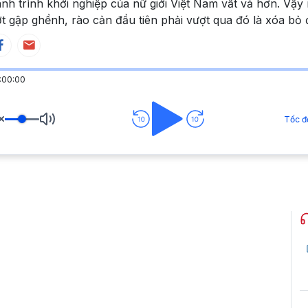
nh trình khởi nghiệp của nữ giới Việt Nam vất vả hơn. Vậ
t gập ghềnh, rào cản đầu tiên phải vượt qua đó là xóa bỏ đ
:00:00