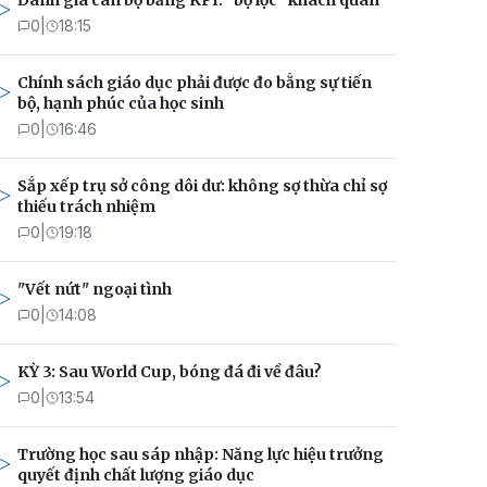
Đánh giá cán bộ bằng KPI: "bộ lọc" khách quan
0
|
18:15
Chính sách giáo dục phải được đo bằng sự tiến
bộ, hạnh phúc của học sinh
0
|
16:46
Sắp xếp trụ sở công dôi dư: không sợ thừa chỉ sợ
thiếu trách nhiệm
0
|
19:18
"Vết nứt" ngoại tình
0
|
14:08
KỲ 3: Sau World Cup, bóng đá đi về đâu?
0
|
13:54
Trường học sau sáp nhập: Năng lực hiệu trưởng
quyết định chất lượng giáo dục