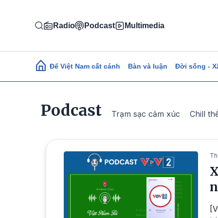
Nhảy đến nội dung
Radio
Podcast
Multimedia
Main navigation
Để Việt Nam cất cánh
Bàn và luận
Đời sống - X
Podcast
Trạm sạc cảm xúc
Chill th
Th
X
n
[V