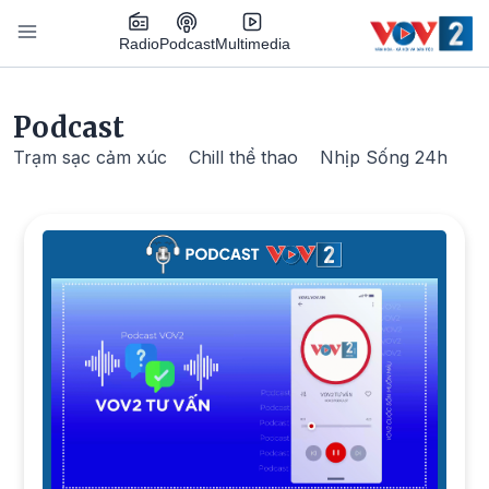
Nhảy đến nội dung
Podcast
Radio
Multimedia
Main navigation
Podcast
Trạm sạc cảm xúc
Chill thể thao
Nhịp Sống 24h