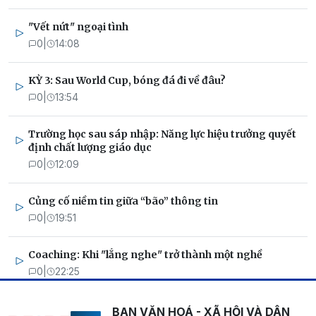
"Vết nứt" ngoại tình
0
|
14:08
KỲ 3: Sau World Cup, bóng đá đi về đâu?
0
|
13:54
Trường học sau sáp nhập: Năng lực hiệu trưởng quyết
định chất lượng giáo dục
0
|
12:09
Củng cố niềm tin giữa “bão” thông tin
0
|
19:51
Coaching: Khi "lắng nghe" trở thành một nghề
0
|
22:25
BAN VĂN HOÁ - XÃ HỘI VÀ DÂN