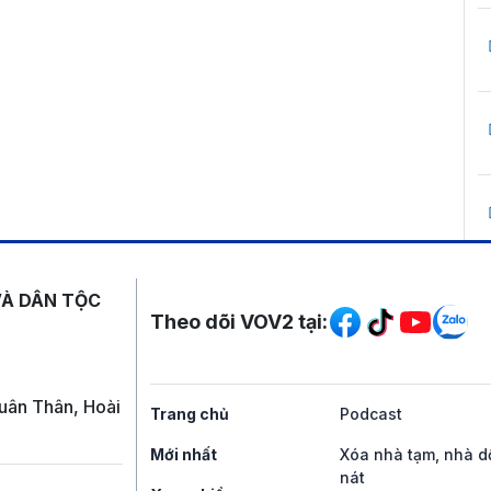
Mạng xã hội
VÀ DÂN TỘC
Theo dõi VOV2 tại:
uân Thân, Hoài
Trang chủ
Podcast
Mới nhất
Xóa nhà tạm, nhà d
nát