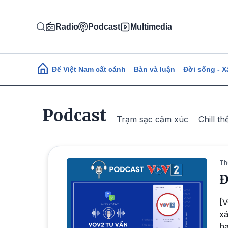
Nhảy đến nội dung
Radio
Podcast
Multimedia
Main navigation
Để Việt Nam cất cánh
Bàn và luận
Đời sống - X
Podcast
Trạm sạc cảm xúc
Chill th
Th
Đ
[V
xa
ha