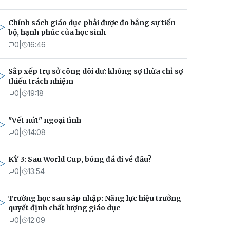
Chính sách giáo dục phải được đo bằng sự tiến
bộ, hạnh phúc của học sinh
0
|
16:46
Sắp xếp trụ sở công dôi dư: không sợ thừa chỉ sợ
thiếu trách nhiệm
0
|
19:18
"Vết nứt" ngoại tình
0
|
14:08
KỲ 3: Sau World Cup, bóng đá đi về đâu?
0
|
13:54
Trường học sau sáp nhập: Năng lực hiệu trưởng
quyết định chất lượng giáo dục
0
|
12:09