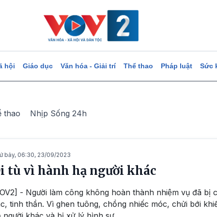
ã hội
Giáo dục
Văn hóa - Giải trí
Thể thao
Pháp luật
Sức 
ể thao
Nhịp Sống 24h
ứ bảy, 06:30, 23/09/2023
i tù vì hành hạ người khác
OV2] - Người làm công không hoàn thành nhiệm vụ đã bị ch
́c, tinh thần. Vì ghen tuông, chồng nhiếc móc, chửi bới khiế
̣ người khác và bị xử lý hình sự.