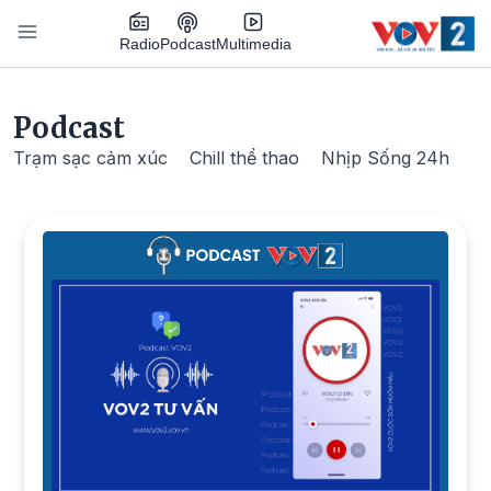
Nhảy đến nội dung
Podcast
Radio
Multimedia
Main navigation
Podcast
Trạm sạc cảm xúc
Chill thể thao
Nhịp Sống 24h