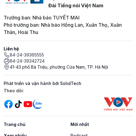
Đài Tiếng nói Việt Nam
Trưởng ban: Nhà báo TUYẾT MAI
Phó trưởng ban: Nhà báo Hồng Lan, Xuân Thọ, Xuân
Thân, Hoài Thu
Liên hệ
84-24-39365555
84-24-39342724
41-43 phố Bà Triệu, phường Cửa Nam, TP. Hà Nội
Phát triển và vận hành bởi SolidTech
Mạng xã hội
Theo dõi:
Trang chủ
Mới nhất
Xem nhiều
Podcast