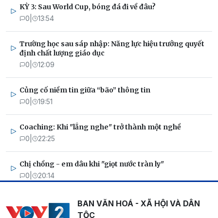
KỲ 3: Sau World Cup, bóng đá đi về đâu?
0
|
13:54
Trường học sau sáp nhập: Năng lực hiệu trưởng quyết
định chất lượng giáo dục
0
|
12:09
Củng cố niềm tin giữa “bão” thông tin
0
|
19:51
Coaching: Khi "lắng nghe" trở thành một nghề
0
|
22:25
Chị chồng - em dâu khi "giọt nước tràn ly"
0
|
20:14
BAN VĂN HOÁ - XÃ HỘI VÀ DÂN
TỘC