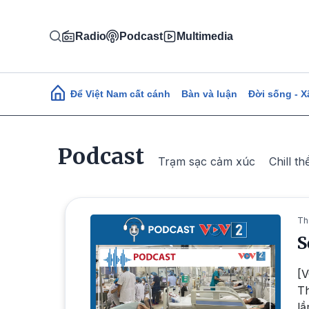
Nhảy đến nội dung
Radio
Podcast
Multimedia
Main navigation
Để Việt Nam cất cánh
Bàn và luận
Đời sống - X
Podcast
Trạm sạc cảm xúc
Chill th
Th
S
[V
Th
lầ