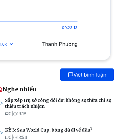
00:23:13
Thanh Phượng
Viết bình luận
Nghe nhiều
Sắp xếp trụ sở công dôi dư: không sợ thừa chỉ sợ
thiếu trách nhiệm
0
|
19:18
KỲ 3: Sau World Cup, bóng đá đi về đâu?
0
|
13:54