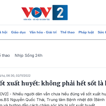
ã hội
Giáo dục
Văn hóa - Giải trí
Thể thao
Pháp luật
Sức 
ể thao
Nhịp Sống 24h
ứ tư, 06:30, 02/11/2022
ốt xuất huyết: không phải hết sốt là
OV2] - Nhiều người dân vẫn chưa hiểu đúng về sốt xuất hu
s.BS Nguyễn Quốc Thái, Trung tâm Bệnh nhiệt đới (Bênh v
m và hướng dẫn cách chăm sóc khi bị sốt xuất huyết.