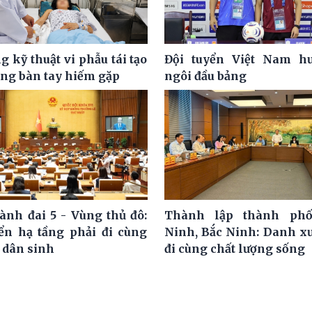
 kỹ thuật vi phẫu tái tạo
Đội tuyển Việt Nam hư
ơng bàn tay hiếm gặp
ngôi đầu bảng
ành đai 5 - Vùng thủ đô:
Thành lập thành ph
iển hạ tầng phải đi cùng
Ninh, Bắc Ninh: Danh x
 dân sinh
đi cùng chất lượng sống