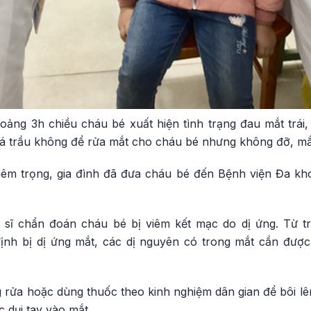
hoảng 3h chiều cháu bé xuất hiện tình trạng đau mắt trái
á trầu không để rửa mắt cho cháu bé nhưng không đỡ, mắ
iêm trọng, gia đình đã đưa cháu bé đến Bệnh viện Đa k
sĩ chẩn đoán cháu bé bị viêm kết mạc do dị ứng. Từ t
ịnh bị dị ứng mắt, các dị nguyên có trong mắt cần được
g rửa hoặc dùng thuốc theo kinh nghiệm dân gian để bôi l
 dụi tay vào mắt.