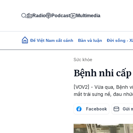
Nhảy đến nội dung
Radio
Podcast
Multimedia
Main navigation
Để Việt Nam cất cánh
Bàn và luận
Đời sống - X
Sức khỏe
Bệnh nhi cấp
[VOV2] - Vừa qua, Bệnh vi
mắt trái sưng nề, đau nhứ
Facebook
Gửi 