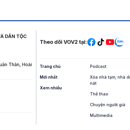
Mạng xã hội
VÀ DÂN TỘC
Theo dõi VOV2 tại:
uân Thân, Hoài
Trang chủ
Podcast
Mới nhất
Xóa nhà tạm, nhà d
nát
Xem nhiều
Thể thao
Chuyện người già
Multimedia