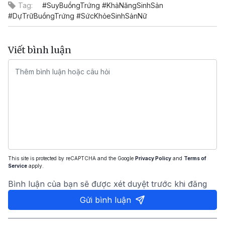
Tag:
#SuyBuồngTrứng #KhảNăngSinhSản
#DựTrữBuồngTrứng #SứcKhỏeSinhSảnNữ
Viết bình luận
This site is protected by reCAPTCHA and the Google
Privacy Policy
and
Terms of
Service
apply.
Bình luận của bạn sẽ được xét duyệt trước khi đăng
Gửi bình luận