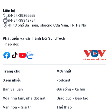
Liên hệ
84-24-39365555
84-24-39342724
41-43 phố Bà Triệu, phường Cửa Nam, TP. Hà Nội
Phát triển và vận hành bởi SolidTech
Mạng xã hội
Theo dõi:
Trang chủ
Mới nhất
Xem nhiều
Podcast
Bàn và luận
Đời sống - Xã hội
Xóa nhà tạm, nhà dột nát
Giáo dục - Đào tạo
Văn hóa - Giải trí
Thể thao