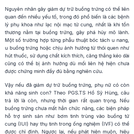
Nguyên nhân gây giảm dự trữ buồng trứng có thể liên
quan đến nhiều yếu tố, trong đó phổ biến là các bệnh
lý phụ khoa như lạc nội mạc tử cung, nhất là khi tổn
thương nằm tại buồng trứng, gây phá hủy mô lành.
Một số trường hợp từng phẫu thuật bóc tách u nang,
u buồng trứng hoặc chịu ảnh hưởng từ thói quen như
hút thuốc, sử dụng chất kích thích, căng thẳng kéo dài
cũng có thể bị ảnh hưởng dù mối liên hệ hiện chưa
được chứng minh đầy đủ bằng nghiên cứu.
Vậy nếu đã giảm dự trữ buồng trứng, phụ nữ có còn
khả năng sinh con? Theo PGS.TS Hồ Sỹ Hùng, câu
trả lời là còn, nhưng thời gian rất quan trọng. Nếu
buồng trứng chưa mất hẳn chức năng, các biện pháp
hỗ trợ sinh sản như bơm tinh trùng vào buồng tử
cung (IUI) hay thụ tinh trong ống nghiệm (IVF) có thể
được chỉ định. Ngược lại, nếu phát hiện muộn, hiệu