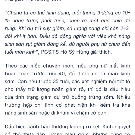
“Chúng ta có thể hình dung, mỗi tháng thường có 10–
15 nang trứng phát triển, chọn ra một quả chín để
rụng. Khi dự trữ suy giảm, số lượng nang chỉ còn 2–3,
đôi khi ít hơn. Điều đó đồng nghĩa với việc khả năng
sinh sản sụt giảm đáng kể, dù người phụ nữ chưa đến
tuổi mãn kinh”
, PGS.TS Hồ Sỹ Hùng giải thích.
Theo các mốc chuyên môn, nếu phụ nữ mất kinh
hoàn toàn trước tuổi 40, đó được gọi là mãn kinh
sớm. Còn nếu trước 35 tuổi, các xét nghiệm nội tiết tố
cho thấy trữ lượng noãn giảm rõ, thì đó là dấu hiệu
của tình trạng giảm dự trữ buồng trứng sớm. Nhiều
trường hợp chỉ tình cờ phát hiện khi kiểm tra khả
năng sinh sản hoặc đi khám vì chậm có con.
Dấu hiệu cảnh báo thường không rõ rệt. Kinh nguyệt
có thể thưa dần, lượng máu giảm, nhưng cũng có