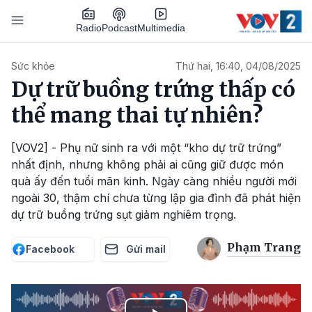
Nhảy đến nội dung
Podcast
Radio
Multimedia
Main navigation
Sức khỏe
Thứ hai, 16:40, 04/08/2025
Dự trữ buồng trứng thấp có
thể mang thai tự nhiên?
[VOV2] - Phụ nữ sinh ra với một “kho dự trữ trứng”
nhất định, nhưng không phải ai cũng giữ được món
quà ấy đến tuổi mãn kinh. Ngày càng nhiều người mới
ngoài 30, thậm chí chưa từng lập gia đình đã phát hiện
dự trữ buồng trứng sụt giảm nghiêm trọng.
Phạm Trang
Facebook
Gửi mail