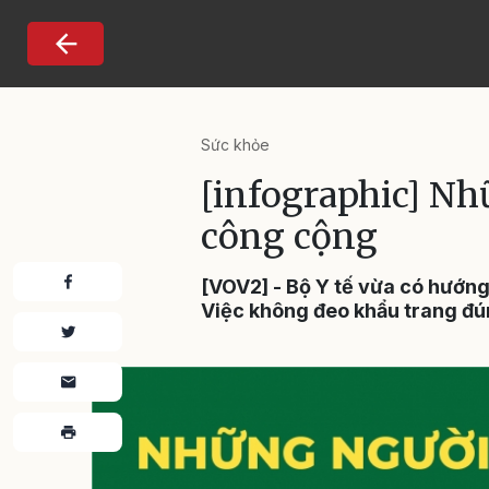
Nhảy đến nội dung
Sức khỏe
[infographic] Nh
công cộng
[VOV2] - Bộ Y tế vừa có hướng
Việc không đeo khẩu trang đúng