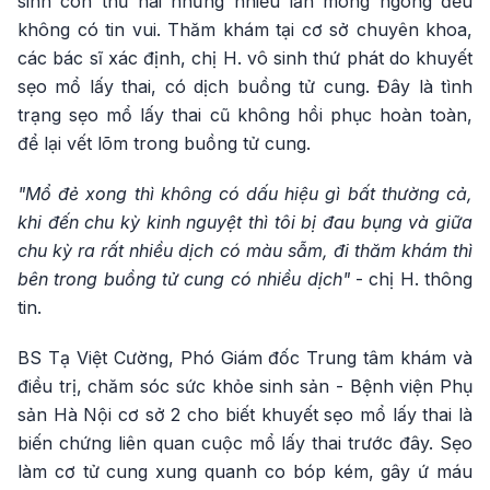
sinh con thứ hai nhưng nhiều lần mong ngóng đều
không có tin vui. Thăm khám tại cơ sở chuyên khoa,
các bác sĩ xác định, chị H. vô sinh thứ phát do khuyết
sẹo mổ lấy thai, có dịch buồng tử cung. Đây là tình
trạng sẹo mổ lấy thai cũ không hồi phục hoàn toàn,
để lại vết lõm trong buồng tử cung.
"Mổ đẻ xong thì không có dấu hiệu gì bất thường cả,
khi đến chu kỳ kinh nguyệt thì tôi bị đau bụng và giữa
chu kỳ ra rất nhiều dịch có màu sẫm, đi thăm khám thì
bên trong buồng tử cung có nhiều dịch"
- chị H. thông
tin.
BS Tạ Việt Cường, Phó Giám đốc Trung tâm khám và
điều trị, chăm sóc sức khỏe sinh sản - Bệnh viện Phụ
sản Hà Nội cơ sở 2 cho biết khuyết sẹo mổ lấy thai là
biến chứng liên quan cuộc mổ lấy thai trước đây. Sẹo
làm cơ tử cung xung quanh co bóp kém, gây ứ máu