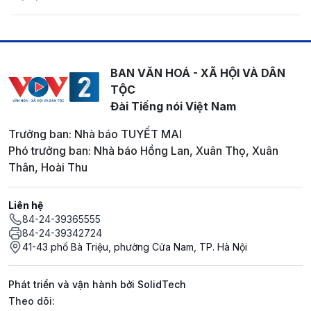
BAN VĂN HOÁ - XÃ HỘI VÀ DÂN
TỘC
Đài Tiếng nói Việt Nam
Trưởng ban: Nhà báo TUYẾT MAI
Phó trưởng ban: Nhà báo Hồng Lan, Xuân Thọ, Xuân
Thân, Hoài Thu
Liên hệ
84-24-39365555
84-24-39342724
41-43 phố Bà Triệu, phường Cửa Nam, TP. Hà Nội
Phát triển và vận hành bởi SolidTech
Mạng xã hội
Theo dõi: