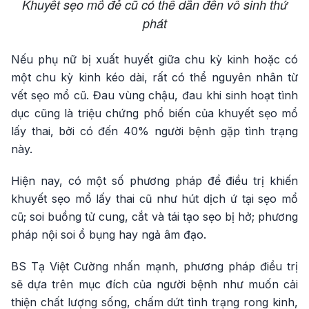
Khuyết sẹo mổ đẻ cũ có thể dẫn đến vô sinh thứ
phát
Nếu phụ nữ bị xuất huyết giữa chu kỳ kinh hoặc có
một chu kỳ kinh kéo dài, rất có thể nguyên nhân từ
vết sẹo mổ cũ. Đau vùng chậu, đau khi sinh hoạt tình
dục cũng là triệu chứng phổ biến của khuyết sẹo mổ
lấy thai, bởi có đến 40% người bệnh gặp tình trạng
này.
Hiện nay, có một số phương pháp để điều trị khiến
khuyết sẹo mổ lấy thai cũ như hút dịch ứ tại sẹo mổ
cũ; soi buồng tử cung, cắt và tái tạo sẹo bị hở; phương
pháp nội soi ổ bụng hay ngả âm đạo.
BS Tạ Việt Cường nhấn mạnh, phương pháp điều trị
sẽ dựa trên mục đích của người bệnh như muốn cải
thiện chất lượng sống, chấm dứt tình trạng rong kinh,