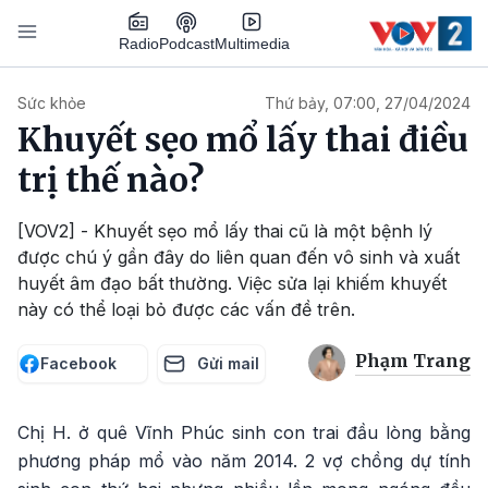
Nhảy đến nội dung
Podcast
Radio
Multimedia
Main navigation
Sức khỏe
Thứ bảy, 07:00, 27/04/2024
Khuyết sẹo mổ lấy thai điều
trị thế nào?
[VOV2] - Khuyết sẹo mổ lấy thai cũ là một bệnh lý
được chú ý gần đây do liên quan đến vô sinh và xuất
huyết âm đạo bất thường. Việc sửa lại khiếm khuyết
này có thể loại bỏ được các vấn đề trên.
Phạm Trang
Facebook
Gửi mail
Chị H. ở quê Vĩnh Phúc sinh con trai đầu lòng bằng
phương pháp mổ vào năm 2014. 2 vợ chồng dự tính