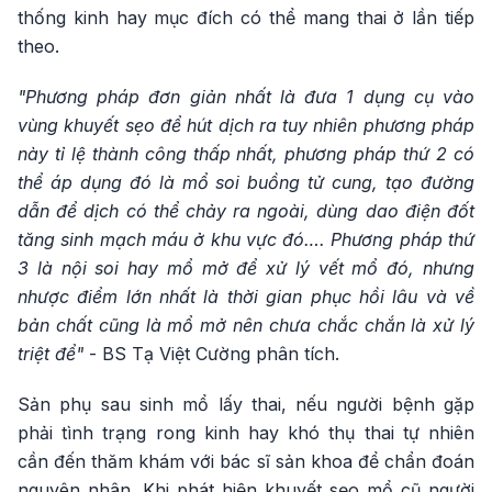
thống kinh hay mục đích có thể mang thai ở lần tiếp
theo.
"Phương pháp đơn giản nhất là đưa 1 dụng cụ vào
vùng khuyết sẹo để hút dịch ra tuy nhiên phương pháp
này tỉ lệ thành công thấp nhất, phương pháp thứ 2 có
thể áp dụng đó là mổ soi buồng tử cung, tạo đường
dẫn để dịch có thể chảy ra ngoài, dùng dao điện đốt
tăng sinh mạch máu ở khu vực đó…. Phương pháp thứ
3 là nội soi hay mổ mở để xử lý vết mổ đó, nhưng
nhược điểm lớn nhất là thời gian phục hồi lâu và về
bản chất cũng là mổ mở nên chưa chắc chắn là xử lý
triệt để"
- BS Tạ Việt Cường phân tích.
Sản phụ sau sinh mổ lấy thai, nếu người bệnh gặp
phải tình trạng rong kinh hay khó thụ thai tự nhiên
cần đến thăm khám với bác sĩ sản khoa để chẩn đoán
nguyên nhân. Khi phát hiện khuyết sẹo mổ cũ người