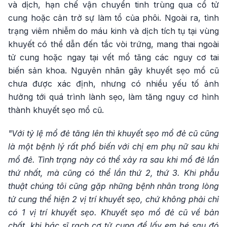
và dịch, hạn chế vận chuyển tinh trùng qua cổ tử
cung hoặc cản trở sự làm tổ của phôi. Ngoài ra, tình
trạng viêm nhiễm do máu kinh và dịch tích tụ tại vùng
khuyết có thể dẫn đến tắc vòi trứng, mang thai ngoài
tử cung hoặc ngay tại vết mổ tăng các nguy cơ tai
biến sản khoa. Nguyên nhân gây khuyết sẹo mổ cũ
chưa được xác định, nhưng có nhiều yếu tố ảnh
hưởng tới quá trình lành sẹo, làm tăng nguy cơ hình
thành khuyết sẹo mổ cũ.
"Với tỷ lệ mổ đẻ tăng lên thì khuyết sẹo mổ đẻ cũ cũng
là một bệnh lý rất phổ biến với chị em phụ nữ sau khi
mổ đẻ. Tình trạng này có thể xảy ra sau khi mổ đẻ lần
thứ nhất, mà cũng có thể lần thứ 2, thứ 3. Khi phẫu
thuật chúng tôi cũng gặp những bệnh nhân trong lòng
tử cung thể hiện 2 vị trí khuyết sẹo, chứ không phải chỉ
có 1 vị trí khuyết sẹo. Khuyết sẹo mổ đẻ cũ về bản
chất, khi bác sĩ rạch cơ tử cung để lấy em bé sau đó