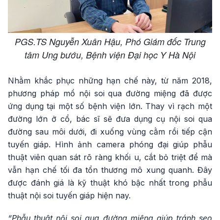
PGS.TS Nguyễn Xuân Hậu, Phó Giám đốc Trung
tâm Ung bướu, Bệnh viện Đại học Y Hà Nội
Nhằm khắc phục những hạn chế này, từ năm 2018,
phương pháp mổ nội soi qua đường miệng đã được
ứng dụng tại một số bệnh viện lớn. Thay vì rạch một
đường lớn ở cổ, bác sĩ sẽ đưa dụng cụ nội soi qua
đường sau môi dưới, đi xuống vùng cằm rồi tiếp cận
tuyến giáp. Hình ảnh camera phóng đại giúp phẫu
thuật viên quan sát rõ ràng khối u, cắt bỏ triệt để mà
vẫn hạn chế tối đa tổn thương mô xung quanh. Đây
được đánh giá là kỹ thuật khó bậc nhất trong phẫu
thuật nội soi tuyến giáp hiện nay.
“Phẫu thuật nội soi qua đường miệng giúp tránh sẹo