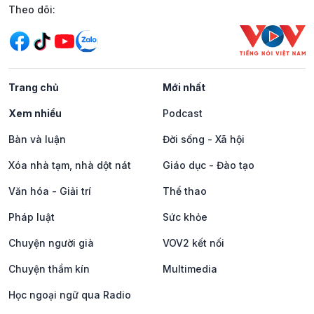
Mạng xã hội
Theo dõi:
Trang chủ
Mới nhất
Xem nhiều
Podcast
Bàn và luận
Đời sống - Xã hội
Xóa nhà tạm, nhà dột nát
Giáo dục - Đào tạo
Văn hóa - Giải trí
Thể thao
Pháp luật
Sức khỏe
Chuyện người già
VOV2 kết nối
Chuyện thầm kín
Multimedia
Học ngoại ngữ qua Radio