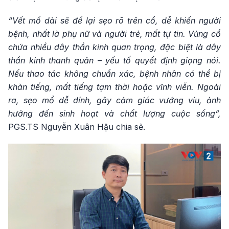
“Vết mổ dài sẽ để lại sẹo rõ trên cổ, dễ khiến người
bệnh, nhất là phụ nữ và người trẻ, mất tự tin. Vùng cổ
chứa nhiều dây thần kinh quan trọng, đặc biệt là dây
thần kinh thanh quản – yếu tố quyết định giọng nói.
Nếu thao tác không chuẩn xác, bệnh nhân có thể bị
khàn tiếng, mất tiếng tạm thời hoặc vĩnh viễn. Ngoài
ra, sẹo mổ dễ dính, gây cảm giác vướng víu, ảnh
hưởng đến sinh hoạt và chất lượng cuộc sống”,
PGS.TS Nguyễn Xuân Hậu chia sẻ.