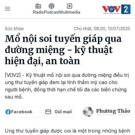
Nhảy đến nội dung
Podcast
Radio
Multimedia
Main navigation
Sức khỏe
Chủ nhật, 08:00, 13/07/2025
Mổ nội soi tuyến giáp qua
đường miệng - kỹ thuật
hiện đại, an toàn
[VOV2] - Kỹ thuật mổ nội soi qua đường miệng điều trị
ung thư tuyến giáp đem lại tính thẩm mỹ cao cho
người bệnh, đồng thời hạn chế tối đa các biến chứng
sau mổ.
Phương Thảo
Facebook
Gửi mail
Ung thư tuyến giáp được coi là một trong những bệnh