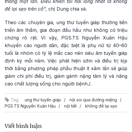
tháng một lần. Điều khiến tôi hài lòng nhất là không
để lại sẹo trên cổ”,
chị Dung chia sẻ.
Theo các chuyên gia, ung thư tuyến giáp thường tiến
triển âm thầm, giai đoạn đầu hầu như không có triệu
chứng rõ rệt. Vì vậy, PGS.TS Nguyễn Xuân Hậu
khuyến cáo người dân, đặc biệt là phụ nữ từ 40–60
tuổi là nhóm có tỷ lệ mắc cao nên siêu âm tuyến giáp
định kỳ mỗi năm. Việc phát hiện sớm và điều trị kịp
thời bằng phương pháp phẫu thuật ít xâm lấn sẽ giúp
giảm chi phí điều trị, giảm gánh nặng tâm lý và nâng
cao chất lượng sống cho người bệnh./.
Tag:
ung thư tuyến giáp
nội soi qua đường miệng
PGS.TS Nguyễn Xuân Hậu
nội tiết
không để lại sẹo
Viết bình luận