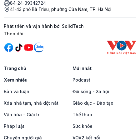
84-24-39342724
41-43 phố Bà Triệu, phường Cửa Nam, TP. Hà Nội
Phát triển và vận hành bởi SolidTech
Mạng xã hội
Theo dõi:
Trang chủ
Mới nhất
Xem nhiều
Podcast
Bàn và luận
Đời sống - Xã hội
Xóa nhà tạm, nhà dột nát
Giáo dục - Đào tạo
Văn hóa - Giải trí
Thể thao
Pháp luật
Sức khỏe
Chuyện người già
VOV2 kết nối